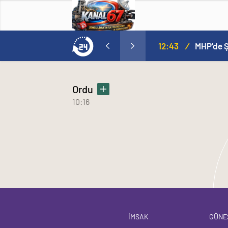
12:43
/
Ordu
10:16
İMSAK
GÜNE