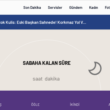
Son Dakika
Servisler
Gündem
Kadın
Fot
MHP’de Şok Kulis: Eski Başkan Sahnede! Korkmaz Yol Vermiyor
SABAHA KALAN SÜRE
saat
dakika
Ş
ÖĞLE
İKİNDİ