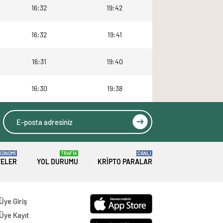
16:32
19:42
16:32
19:41
16:31
19:40
16:30
19:38
KONOMİ
TRAFİK
CANLI
TELER
YOL DURUMU
KRIPTO PARALAR
Üye Giriş
Üye Kayıt