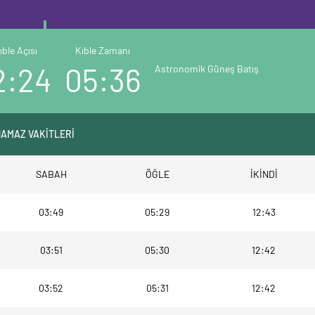
ıble Açısı
Kıble Zamanı
2:24
05:36
Astronomik Güneş Batış
NAMAZ VAKİTLERİ
SABAH
ÖĞLE
İKİNDİ
03:49
05:29
12:43
03:51
05:30
12:42
03:52
05:31
12:42