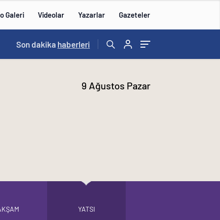
o Galeri
Videolar
Yazarlar
Gazeteler
12:08
Son dakika
/
Toksöz ve Rakanoğlu Ailelerinin Acı Günü
haberleri
9 Ağustos Pazar
AKŞAM
YATSI