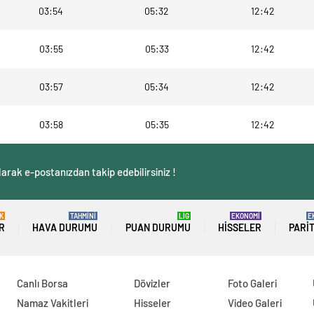
03:54
05:32
12:42
03:55
05:33
12:42
03:57
05:34
12:42
03:58
05:35
12:42
arak e-postanızdan takip edebilirsiniz !
K
TAHMİNİ
LİG
EKONOMİ
E
R
HAVA DURUMU
PUAN DURUMU
HISSELER
PARI
Canlı Borsa
Dövizler
Foto Galeri
Namaz Vakitleri
Hisseler
Video Galeri