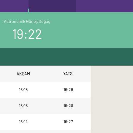
Astronomik Güneş Doğuş
19:22
AKŞAM
YATSI
16:15
19:29
16:15
19:28
16:14
19:27