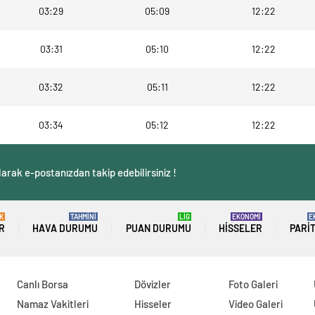
03:29
05:09
12:22
03:31
05:10
12:22
03:32
05:11
12:22
03:34
05:12
12:22
arak e-postanızdan takip edebilirsiniz !
K
TAHMİNİ
LİG
EKONOMİ
E
R
HAVA DURUMU
PUAN DURUMU
HISSELER
PARI
Canlı Borsa
Dövizler
Foto Galeri
Namaz Vakitleri
Hisseler
Video Galeri