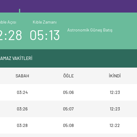
ıble Açısı
Kıble Zamanı
2:28
05:13
Astronomik Güneş Batış
NAMAZ VAKİTLERİ
SABAH
ÖĞLE
İKİNDİ
03:24
05:06
12:23
03:26
05:07
12:23
03:28
05:08
12:22