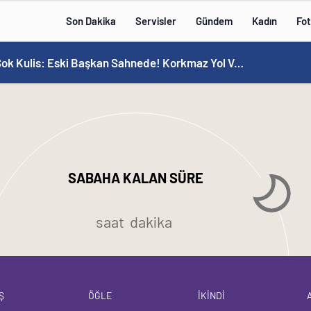
Son Dakika
Servisler
Gündem
Kadın
Fot
ksöz ve Rakanoğlu Ailelerinin Acı Günü
SABAHA KALAN SÜRE
saat
dakika
Ş
ÖĞLE
İKİNDİ