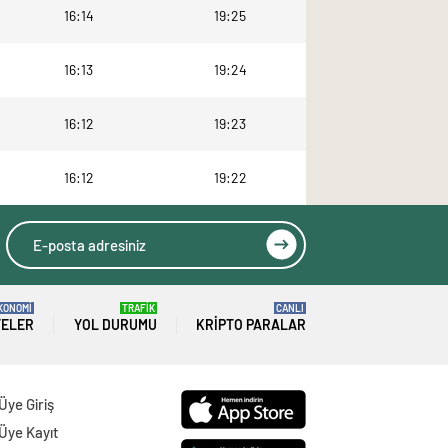
16:14
19:25
16:13
19:24
16:12
19:23
16:12
19:22
KONOMİ
TRAFİK
CANLI
TELER
YOL DURUMU
KRIPTO PARALAR
Üye Giriş
Üye Kayıt