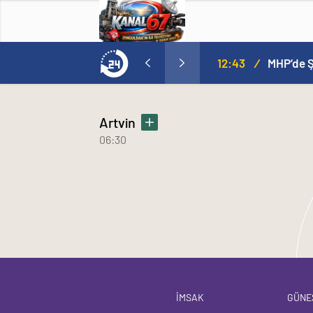
MHP’de Şok Kulis: Eski Başkan Sahnede! Korkmaz Yol Vermiyor
12:08
/
To
Artvin
06:30
İMSAK
GÜNE