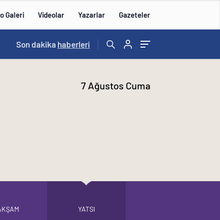
o Galeri
Videolar
Yazarlar
Gazeteler
Son dakika
16:00
haberleri
/
7 Ağustos Cuma
AKŞAM
YATSI