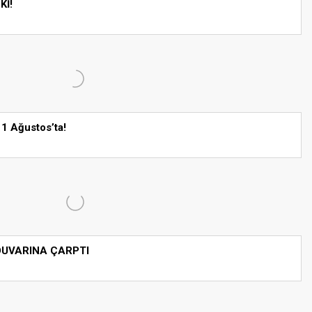
Kİ!
 1 Ağustos’ta!
 DUVARINA ÇARPTI