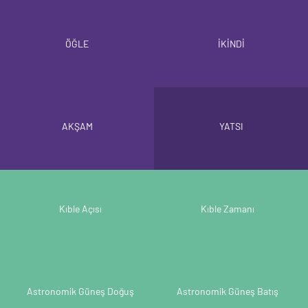
ÖĞLE
İKİNDİ
AKŞAM
YATSI
Kıble Açısı
Kıble Zamanı
Astronomik Güneş Doğuş
Astronomik Güneş Batış