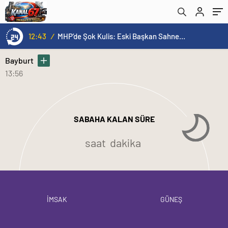
12:43
/
MHP’de Şok Kulis: Eski Başkan Sahnede! Korkmaz Yol Vermiyor
Bayburt
13:56
SABAHA KALAN SÜRE
saat
dakika
İMSAK
GÜNEŞ