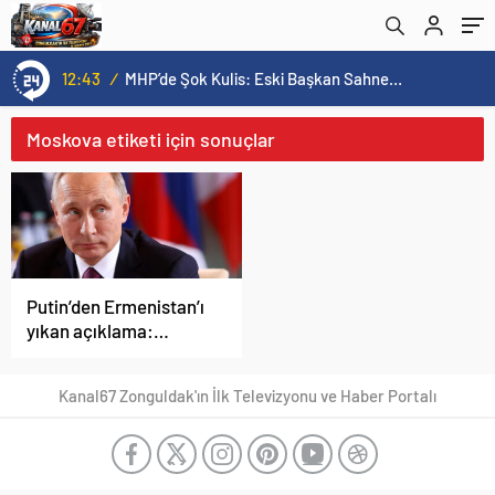
12:43
/
MHP’de Şok Kulis: Eski Başkan Sahnede! Korkmaz Yol Vermiyor
Moskova etiketi için sonuçlar
Putin’den Ermenistan’ı
yıkan açıklama:
Karabağ Azerbaycan’ın
ayrılmaz bir parçasıdır!
Kanal67 Zonguldak'ın İlk Televizyonu ve Haber Portalı