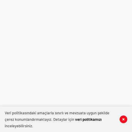
Veri politikasındaki amaçlarla sınırlı ve mevzuata uygun şekilde
çerez konumlandırmaktayız. Detaylar için
veri politikamızı
inceleyebilirsiniz.