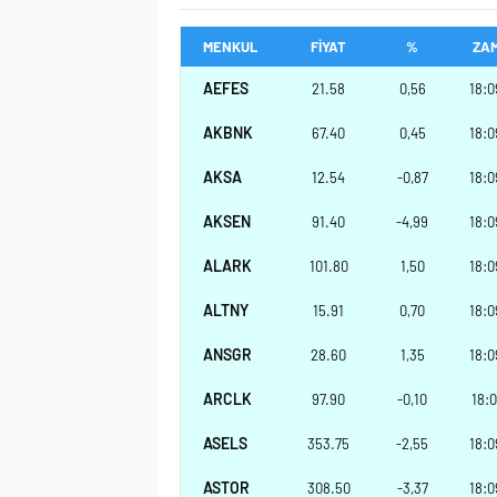
MENKUL
FİYAT
%
ZA
AEFES
21.58
0,56
18:0
AKBNK
67.40
0,45
18:0
AKSA
12.54
-0,87
18:0
AKSEN
91.40
-4,99
18:0
ALARK
101.80
1,50
18:0
ALTNY
15.91
0,70
18:0
ANSGR
28.60
1,35
18:0
ARCLK
97.90
-0,10
18:0
ASELS
353.75
-2,55
18:0
ASTOR
308.50
-3,37
18:0