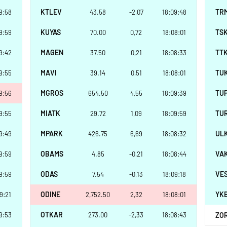
KTLEV
TR
9:58
43.58
-2,07
18:09:48
KUYAS
TS
9:59
70.00
0,72
18:08:01
MAGEN
TT
9:42
37.50
0,21
18:08:33
MAVI
TU
9:55
39.14
0,51
18:08:01
MGROS
TU
9:56
654.50
4,55
18:09:39
MIATK
TU
9:55
29.72
1,09
18:09:59
MPARK
UL
9:49
426.75
6,69
18:08:32
OBAMS
VA
9:59
4.85
-0,21
18:08:44
ODAS
VE
9:59
7.54
-0,13
18:09:18
ODINE
YK
9:21
2,752.50
2,32
18:08:01
OTKAR
9:53
273.00
-2,33
18:08:43
ZO