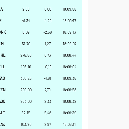
SA
2.58
0,00
18:09:58
E
41.34
-1,29
18:09:17
BNK
6.09
-2,56
18:09:13
KM
51.70
1,27
18:09:07
VHL
275.50
0,73
18:08:44
ELL
105.10
-0,19
18:09:04
YAO
306.25
-1,61
18:09:35
FEN
209.00
7,79
18:09:58
ASO
263.00
2,33
18:08:32
ALT
52.15
5,48
18:09:39
ENJ
103.90
2,97
18:08:11