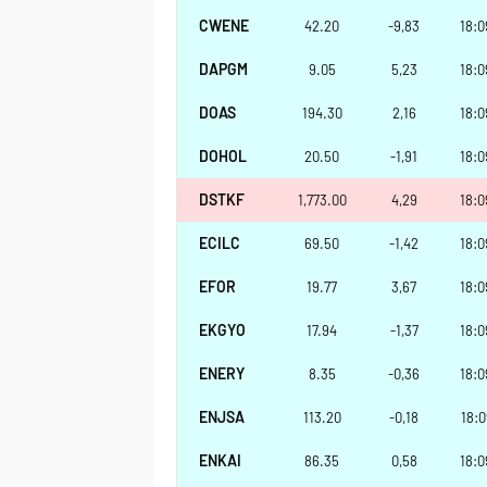
CWENE
42.20
-9,83
18:0
DAPGM
9.05
5,23
18:0
DOAS
194.30
2,16
18:0
DOHOL
20.50
-1,91
18:0
DSTKF
1,773.00
4,29
18:0
ECILC
69.50
-1,42
18:0
EFOR
19.77
3,67
18:0
EKGYO
17.94
-1,37
18:0
ENERY
8.35
-0,36
18:0
ENJSA
113.20
-0,18
18:0
ENKAI
86.35
0,58
18:0