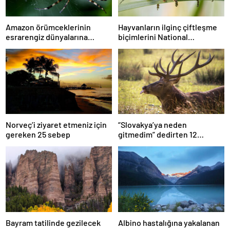
Amazon örümceklerinin
Hayvanların ilginç çiftleşme
esrarengiz dünyalarına
biçimlerini National
gitmeye hazır olun.
Geographic görüntüledi.
Norveç’i ziyaret etmeniz için
“Slovakya’ya neden
gereken 25 sebep
gitmedim” dedirten 12
fotoğraf
Bayram tatilinde gezilecek
Albino hastalığına yakalanan