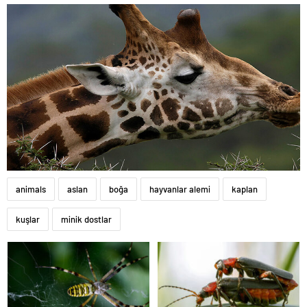
animals
aslan
boğa
hayvanlar alemi
kaplan
kuşlar
minik dostlar