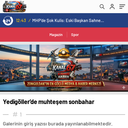
12:43
/
MHP’de Şok Kulis: Eski Başkan Sahnede! Korkmaz Yol Vermiyor
Magazin
Spor
Yedigöller’de muhteşem sonbahar
1
Galerinin giriş yazısı burada yayınlanabilmektedir.