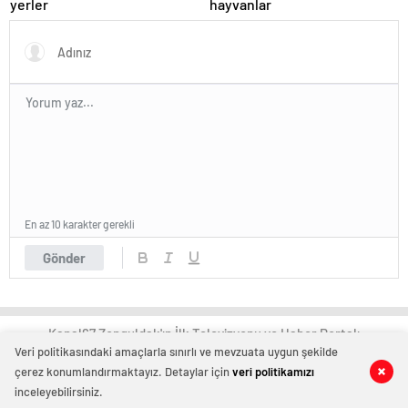
yerler
hayvanlar
En az 10 karakter gerekli
Gönder
Kanal67 Zonguldak'ın İlk Televizyonu ve Haber Portalı
Veri politikasındaki amaçlarla sınırlı ve mevzuata uygun şekilde
çerez konumlandırmaktayız. Detaylar için
veri politikamızı
0
0
inceleyebilirsiniz.