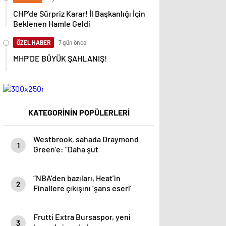
CHP’de Sürpriz Karar! İl Başkanlığı İçin
Beklenen Hamle Geldi
ÖZEL HABER
7 gün önce
MHP’DE BÜYÜK ŞAHLANIŞ!
KATEGORİNİN POPÜLERLERİ
Westbrook, sahada Draymond
1
Green’e: “Daha şut
atamıyorsun!”
“NBA’den bazıları, Heat’in
2
Finallere çıkışını ‘şans eseri’
olarak görüyor” iddiası
Frutti Extra Bursaspor, yeni
3