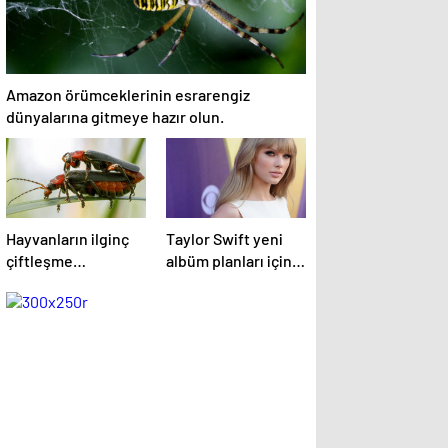
Amazon örümceklerinin esrarengiz
dünyalarına gitmeye hazır olun.
Hayvanların ilginç
Taylor Swift yeni
çiftleşme
albüm planları için
biçimlerini National
düğmeye bastığını
Geographic
sosyal medyadan
görüntüledi.
duyurdu!