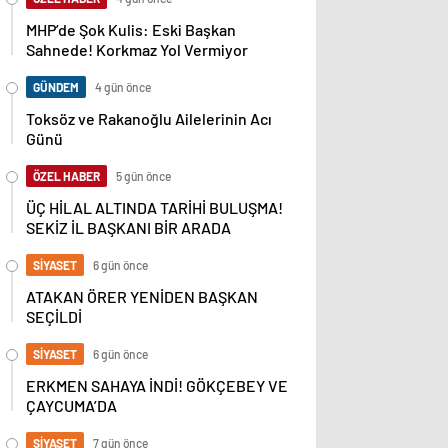
MHP’de Şok Kulis: Eski Başkan
Sahnede! Korkmaz Yol Vermiyor
GÜNDEM
4 gün önce
Toksöz ve Rakanoğlu Ailelerinin Acı
Günü
ÖZEL HABER
5 gün önce
ÜÇ HİLAL ALTINDA TARİHİ BULUŞMA!
SEKİZ İL BAŞKANI BİR ARADA
SİYASET
6 gün önce
ATAKAN ÖRER YENİDEN BAŞKAN
SEÇİLDİ
SİYASET
6 gün önce
ERKMEN SAHAYA İNDİ! GÖKÇEBEY VE
ÇAYCUMA’DA
SİYASET
7 gün önce