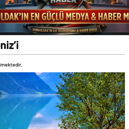
iz’i
ilmektedir.