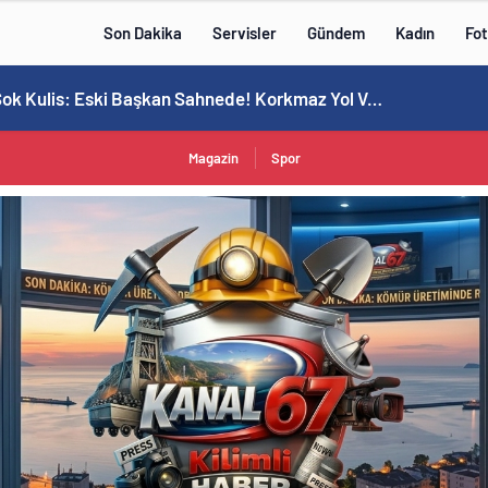
Son Dakika
Servisler
Gündem
Kadın
Fot
MHP’de Şok Kulis: Eski Başkan Sahnede! Korkmaz Yol Vermiyor
Magazin
Spor