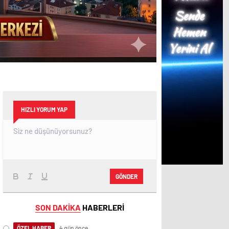
HIZLI YORUM YAP
GÖNDER
SON DAKİKA
HABERLERİ
ÖZEL HABER
4 gün önce