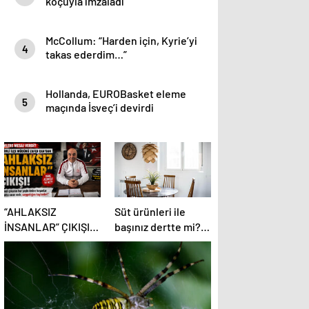
koçuyla imzaladı
McCollum: “Harden için, Kyrie’yi
4
takas ederdim…”
Hollanda, EUROBasket eleme
5
maçında İsveç’i devirdi
“AHLAKSIZ
Süt ürünleri ile
İNSANLAR” ÇIKIŞI
başınız dertte mi?
ORTALIĞI
Laktoz
KARIŞTIRDI!
İntoleransına sahip
olabilirsiniz!