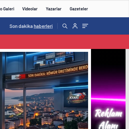
o Galeri
Videolar
Yazarlar
Gazeteler
12:08
Son dakika
/
Toksöz ve Rakanoğlu Ailelerinin Acı Günü
haberleri