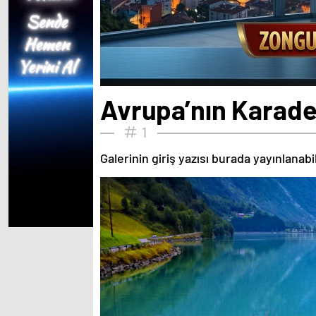
Avrupa’nın Karaden
1
Galerinin giriş yazısı burada yayınlanab