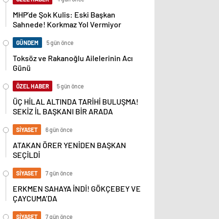
MHP’de Şok Kulis: Eski Başkan
Sahnede! Korkmaz Yol Vermiyor
GÜNDEM
5 gün önce
Toksöz ve Rakanoğlu Ailelerinin Acı
Günü
ÖZEL HABER
5 gün önce
ÜÇ HİLAL ALTINDA TARİHİ BULUŞMA!
SEKİZ İL BAŞKANI BİR ARADA
SİYASET
6 gün önce
ATAKAN ÖRER YENİDEN BAŞKAN
SEÇİLDİ
SİYASET
7 gün önce
ERKMEN SAHAYA İNDİ! GÖKÇEBEY VE
ÇAYCUMA’DA
SİYASET
7 gün önce