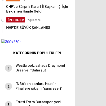
CHP’de Sürpriz Karar! İl Başkanlığı İçin
Beklenen Hamle Geldi
ÖZEL HABER
7 gün önce
MHP’DE BÜYÜK ŞAHLANIŞ!
KATEGORİNİN POPÜLERLERİ
Westbrook, sahada Draymond
1
Green’e: “Daha şut
atamıyorsun!”
“NBA’den bazıları, Heat’in
2
Finallere çıkışını ‘şans eseri’
olarak görüyor” iddiası
Frutti Extra Bursaspor, yeni
3