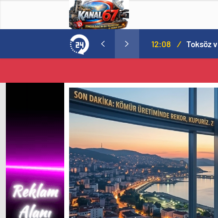
MHP’de Şok Kulis: Eski Başkan Sahnede! Korkmaz Yol Vermiyor
12:08
/
Toksöz v