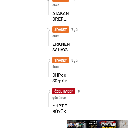
SEKİZ İL
önce
BAŞKANI
ATAKAN
BİR ARADA
ÖRER
YENİDEN
BAŞKAN
SİYASET
7 gün
SEÇİLDİ
önce
ERKMEN
SAHAYA
İNDİ!
GÖKÇEBEY
SİYASET
8 gün
VE
önce
ÇAYCUMA’DA
CHP’de
Sürpriz
Karar! İl
Başkanlığı
ÖZEL HABER
8
İçin
gün önce
Beklenen
MHP’DE
Hamle Geldi
BÜYÜK
ŞAHLANIŞ!