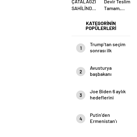
ÇATALAĞZI
Devir Teslim
SAHİLİNDE
Tamam,
ESRARENGİZ
Mesaj Net
ÖLÜM!
Mi?
KATEGORİNİN
POPÜLERLERİ
Ülkücüler
Belediye
Önünde
Trump’tan seçim
1
Yemin Etti
sonrası ilk
mülakat
Avusturya
2
başbakanı
Sebastian Kurz
ile ilgili
Joe Biden 6 aylık
bilinmeyenler
3
hedeflerini
açıkladı. Senato
buz gibi…
Putin’den
4
Ermenistan’ı
yıkan açıklama:
Karabağ