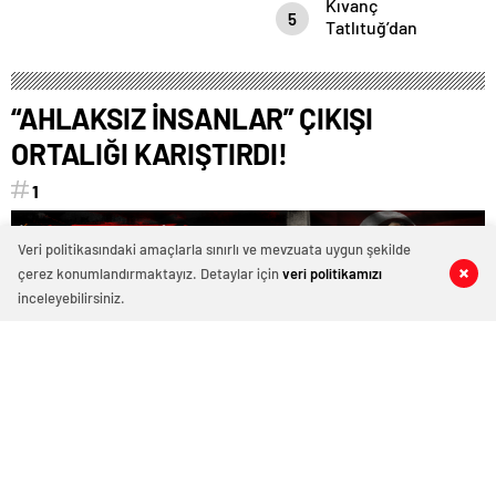
Kıvanç
Azerbaycan’ın
5
Tatlıtuğ’dan
ayrılmaz bir
evliliğine dair
parçasıdır!
çok çarpıcı
röportaj.
“AHLAKSIZ İNSANLAR” ÇIKIŞI
ORTALIĞI KARIŞTIRDI!
1
Veri politikasındaki amaçlarla sınırlı ve mevzuata uygun şekilde
çerez konumlandırmaktayız. Detaylar için
veri politikamızı
0
0
0
0
inceleyebilirsiniz.