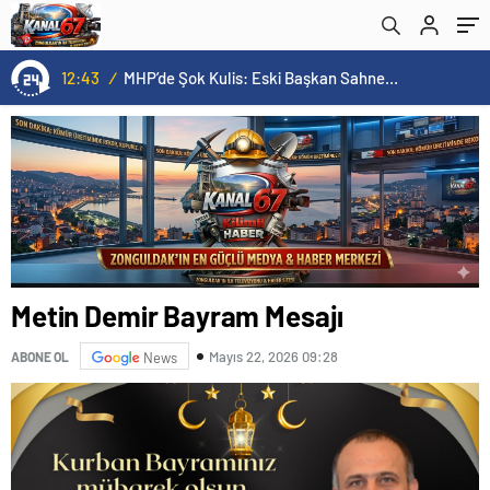
12:43
/
MHP’de Şok Kulis: Eski Başkan Sahnede! Korkmaz Yol Vermiyor
Metin Demir Bayram Mesajı
Mayıs 22, 2026 09:28
ABONE OL
News