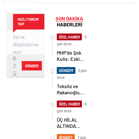
SON DAKİKA
HIZLI YORUM
HABERLERİ
YAP
ÖZEL HABER
5
gün önce
MHP’de Şok
Kulis: Eski
Başkan
GÖNDER
Sahnede!
GÜNDEM
5 gün
Korkmaz Yol
önce
Vermiyor
Toksöz ve
Rakanoğlu
Ailelerinin
Acı Günü
ÖZEL HABER
6
gün önce
ÜÇ HİLAL
ALTINDA
TARİHİ
BULUŞMA!
SİYASET
7 gün