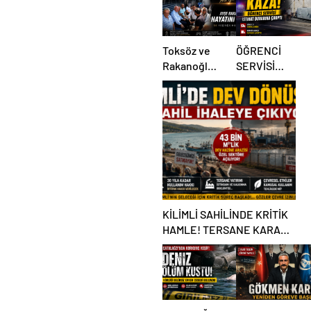
Toksöz ve
ÖĞRENCİ
Rakanoğlu
SERVİSİ
Ailelerinin
İSTİNAT
Acı Günü
DUVARINA
ÇARPTI
KİLİMLİ SAHİLİNDE KRİTİK
HAMLE! TERSANE KARARI
TARTIŞMA BAŞLATTI