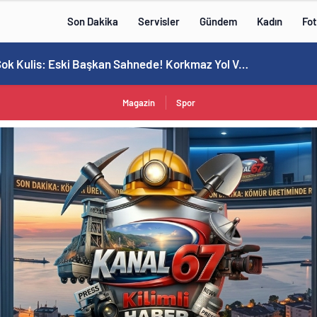
Son Dakika
Servisler
Gündem
Kadın
Fot
e Rakanoğlu Ailelerinin Acı Günü
Magazin
Spor