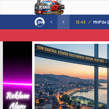
MHP’de Şok Kulis: Eski Başkan Sahnede! Korkmaz Yol Vermiyor
12:08
/
Toksöz v