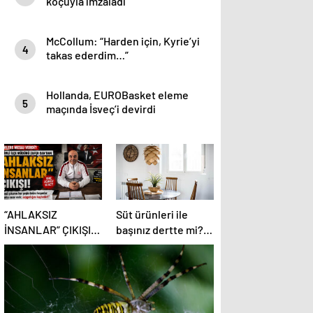
koçuyla imzaladı
McCollum: “Harden için, Kyrie’yi
4
takas ederdim…”
Hollanda, EUROBasket eleme
5
maçında İsveç’i devirdi
“AHLAKSIZ
Süt ürünleri ile
İNSANLAR” ÇIKIŞI
başınız dertte mi?
ORTALIĞI
Laktoz
KARIŞTIRDI!
İntoleransına sahip
olabilirsiniz!