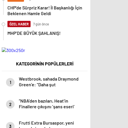
CHP’de Sürpriz Karar! İl Başkanlığı İçin
Beklenen Hamle Geldi
ÖZEL HABER
7 gün önce
MHP’DE BÜYÜK ŞAHLANIŞ!
KATEGORİNİN POPÜLERLERİ
Westbrook, sahada Draymond
1
Green’e: “Daha şut
atamıyorsun!”
“NBA’den bazıları, Heat’in
2
Finallere çıkışını ‘şans eseri’
olarak görüyor” iddiası
Frutti Extra Bursaspor, yeni
3