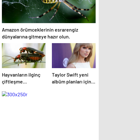
Amazon örümceklerinin esrarengiz
dünyalarına gitmeye hazır olun.
Hayvanların ilginç
Taylor Swift yeni
çiftleşme
albüm planları için
biçimlerini National
düğmeye bastığını
Geographic
sosyal medyadan
görüntüledi.
duyurdu!