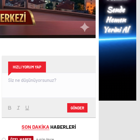
HIZLI YORUM YAP
GÖNDER
SON DAKİKA
HABERLERİ
ÖZEL HABER
4 gün önce