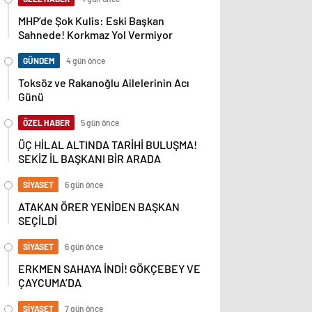
MHP’de Şok Kulis: Eski Başkan
Sahnede! Korkmaz Yol Vermiyor
GÜNDEM
4 gün önce
Toksöz ve Rakanoğlu Ailelerinin Acı
Günü
ÖZEL HABER
5 gün önce
ÜÇ HİLAL ALTINDA TARİHİ BULUŞMA!
SEKİZ İL BAŞKANI BİR ARADA
SİYASET
6 gün önce
ATAKAN ÖRER YENİDEN BAŞKAN
SEÇİLDİ
SİYASET
6 gün önce
ERKMEN SAHAYA İNDİ! GÖKÇEBEY VE
ÇAYCUMA’DA
SİYASET
7 gün önce