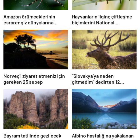
Amazon örümceklerinin
Hayvanların ilginç çiftleşme
esrarengiz dünyalarına
biçimlerini National
gitmeye hazır olun.
Geographic görüntüledi.
Norveç’i ziyaret etmeniz için
“Slovakya’ya neden
gereken 25 sebep
gitmedim” dedirten 12
fotoğraf
Bayram tatilinde gezilecek
Albino hastalığına yakalanan