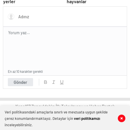
yerler
hayvanlar
En az 10 karakter gerekli
Gönder
Kanal67 Zonguldak'ın İlk Televizyonu ve Haber Portalı
Veri politikasındaki amaçlarla sınırlı ve mevzuata uygun şekilde
çerez konumlandırmaktayız. Detaylar için
veri politikamızı
0
0
inceleyebilirsiniz.