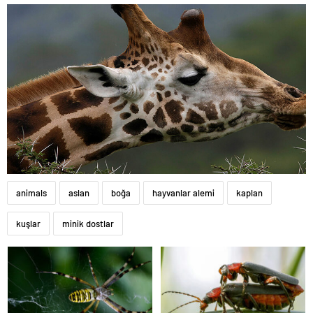
animals
aslan
boğa
hayvanlar alemi
kaplan
kuşlar
minik dostlar