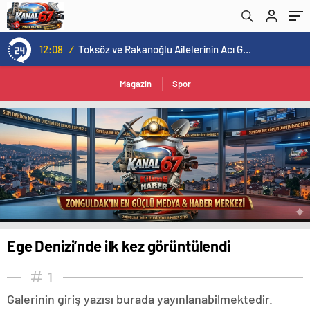
16:00
/
ÜÇ HİLAL ALTINDA TARİHİ BULUŞMA! SEKİZ İL BAŞKANI BİR ARADA
Magazin
Spor
Ege Denizi’nde ilk kez görüntülendi
1
Galerinin giriş yazısı burada yayınlanabilmektedir.