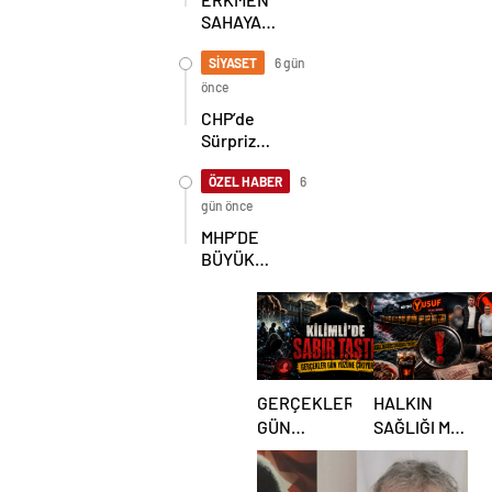
SAHAYA
İNDİ!
GÖKÇEBEY
SİYASET
6 gün
VE
önce
ÇAYCUMA’DA
CHP’de
Sürpriz
Karar! İl
Başkanlığı
ÖZEL HABER
6
İçin
gün önce
Beklenen
MHP’DE
Hamle Geldi
BÜYÜK
ŞAHLANIŞ!
GERÇEKLER
HALKIN
GÜN
SAĞLIĞI MI,
YÜZÜNE
RANT MI?
ÇIKIYOR:
KİLİMLİ’DE