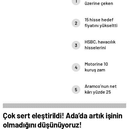
1
üzerine çeken
yerli hisseler
15 hisse hedef
2
fiyatını yükseltti
HSBC, havacılık
3
hisselerini
mercek altına
aldı
Motorine 10
4
kuruş zam
Aramco’nun net
5
kârı yüzde 25
eridi
Çok sert eleştirildi! Ada’da artık işinin
olmadığını düşünüyoruz!