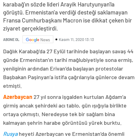
karabağ'ın sözde lideri Arayik Harutyunyan'la
görüştü. Ermenistan'a verdiği desteği saklamayan
Fransa Cumhurbaşkanı Macron ise dikkat çeken bir
ziyaret gerçekleştirdi.
Kasım 11, 2020 13:13
ABONE OL
News
Dağlık Karabağ’da 27 Eylül tarihinde başlayan savaş 44
günde Ermenistan’ın tarihi mağlubiyetiyle sona ermiş,
yenilginin ardından Erivan’da başlayan protestolar
Başbakan Paşinyan’a istifa çağrılarıyla günlerce devam
etmişti.
Azerbaycan
27 yıl sonra işgalden kurtulan Ağdam’a
girmiş ancak şehirdeki acı tablo, gün ışığıyla birlikte
ortaya çıkmıştı. Neredeyse tek bir sağlam bina
kalmayan şehrin harabe görüntüsü yürek burktu.
Rusya
heyeti Azerbaycan ve Ermenistan’da önemli