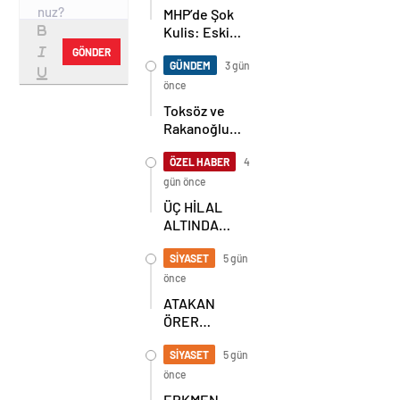
MHP’de Şok
Kulis: Eski
Başkan
GÖNDER
Sahnede!
GÜNDEM
3 gün
Korkmaz Yol
önce
Vermiyor
Toksöz ve
Rakanoğlu
Ailelerinin
Acı Günü
ÖZEL HABER
4
gün önce
ÜÇ HİLAL
ALTINDA
TARİHİ
BULUŞMA!
SİYASET
5 gün
SEKİZ İL
önce
BAŞKANI
ATAKAN
BİR ARADA
ÖRER
YENİDEN
BAŞKAN
SİYASET
5 gün
SEÇİLDİ
önce
ERKMEN