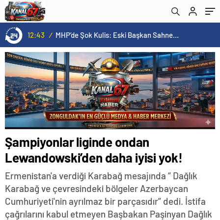
12:08
/
Toksöz ve Rakanoğlu Ailelerinin Acı Günü
Şampiyonlar liginde ondan
Lewandowski’den daha iyisi yok!
Ermenistan'a verdiği Karabağ mesajında “ Dağlık
Karabağ ve çevresindeki bölgeler Azerbaycan
Cumhuriyeti'nin ayrılmaz bir parçasıdır” dedi. İstifa
çağrılarını kabul etmeyen Başbakan Paşinyan Dağlık