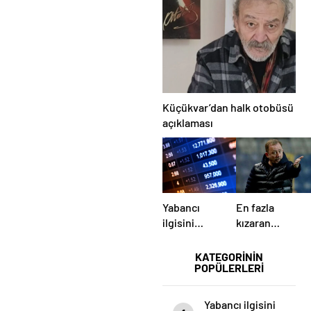
KİLİMLİ’DE
TEPKİ
SABIR
ÇEKEN
TAŞTI!
ZİYARET!
Küçükvar’dan halk otobüsü
açıklaması
Yabancı
En fazla
ilgisini
kızaran
üzerine
takım
çeken yerli
Antalyaspor!
KATEGORİNİN
POPÜLERLERİ
hisseler
Tam 5
futbolcu….
Yabancı ilgisini