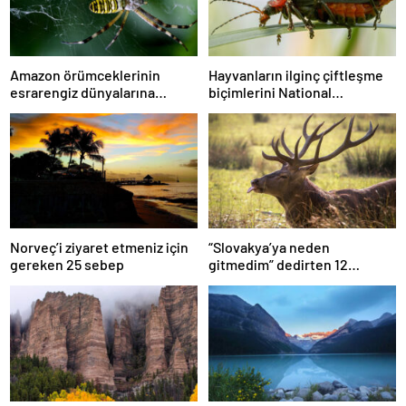
Amazon örümceklerinin
Hayvanların ilginç çiftleşme
esrarengiz dünyalarına
biçimlerini National
gitmeye hazır olun.
Geographic görüntüledi.
Norveç’i ziyaret etmeniz için
“Slovakya’ya neden
gereken 25 sebep
gitmedim” dedirten 12
fotoğraf