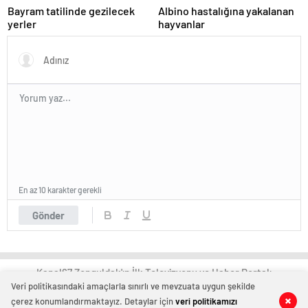
Bayram tatilinde gezilecek
Albino hastalığına yakalanan
yerler
hayvanlar
En az 10 karakter gerekli
Gönder
Kanal67 Zonguldak'ın İlk Televizyonu ve Haber Portalı
Veri politikasındaki amaçlarla sınırlı ve mevzuata uygun şekilde
çerez konumlandırmaktayız. Detaylar için
veri politikamızı
0
0