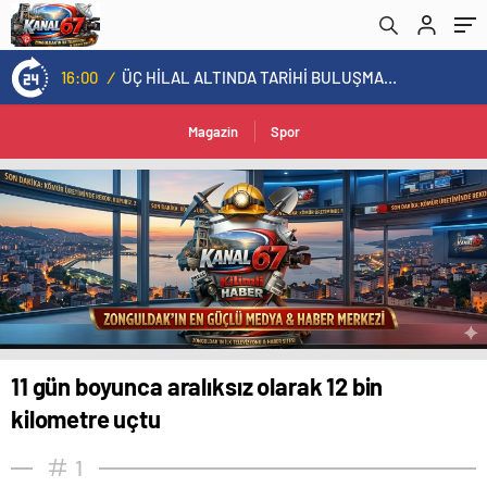
16:00
/
ÜÇ HİLAL ALTINDA TARİHİ BULUŞMA! SEKİZ İL BAŞKANI BİR ARADA
Magazin
Spor
11 gün boyunca aralıksız olarak 12 bin
kilometre uçtu
1