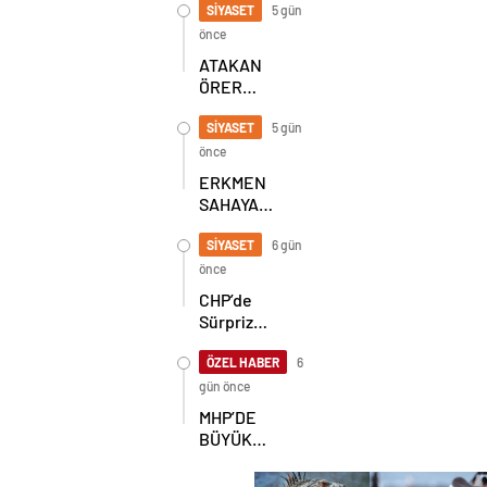
BULUŞMA!
SİYASET
5 gün
SEKİZ İL
önce
BAŞKANI
ATAKAN
BİR ARADA
ÖRER
YENİDEN
BAŞKAN
SİYASET
5 gün
SEÇİLDİ
önce
ERKMEN
SAHAYA
İNDİ!
GÖKÇEBEY
SİYASET
6 gün
VE
önce
ÇAYCUMA’DA
CHP’de
Sürpriz
Karar! İl
Başkanlığı
ÖZEL HABER
6
İçin
gün önce
Beklenen
MHP’DE
Hamle Geldi
BÜYÜK
ŞAHLANIŞ!