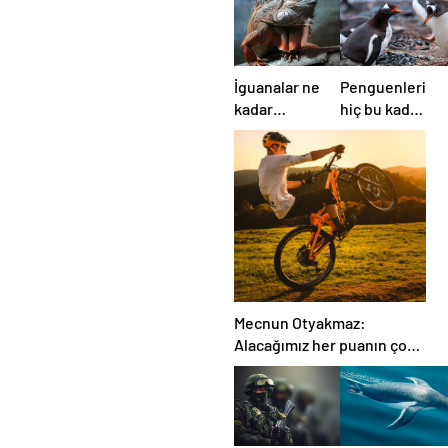
İguanalar ne
Penguenleri
kadar
hiç bu kadar
sürede renk
komik ve
değiştirebilir
yakından
? Detaylar
görmemiştiniz
burada…
Mecnun Otyakmaz:
Alacağımız her puanın çok
önemi var