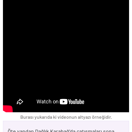
Burası yukarıda ki videonun altyazı örneğidir.
Öte yandan Dağlık Karabağ’da çatışmaları sona