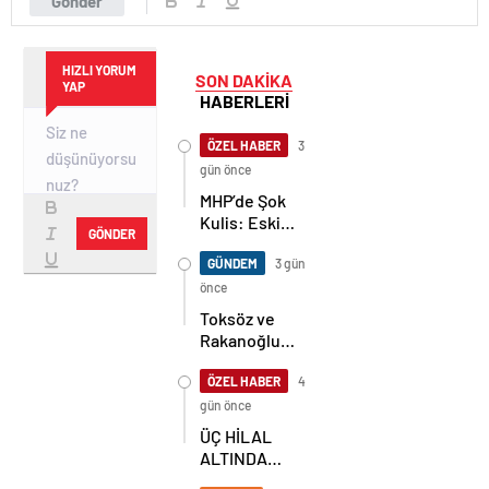
Gönder
HIZLI YORUM
SON DAKİKA
YAP
HABERLERİ
ÖZEL HABER
3
gün önce
MHP’de Şok
Kulis: Eski
GÖNDER
Başkan
Sahnede!
GÜNDEM
3 gün
Korkmaz Yol
önce
Vermiyor
Toksöz ve
Rakanoğlu
Ailelerinin
Acı Günü
ÖZEL HABER
4
gün önce
ÜÇ HİLAL
ALTINDA
TARİHİ