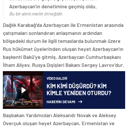
Azerbaycan’ın denetimine geçmiş oldu.
Bu bir alıntı metin örneğidir.
Dağlık Karabağ’da Azerbaycan ile Ermenistan arasında
çatışmaları sonlandıran anlaşmanın ardından
bölgedeki durum ile ilgili temaslarda bulunmak üzere
Rus hükümet üyelerinden oluşan heyet Azerbaycan’ın
başkenti Bakü’ye gitmiş, Azerbaycan Cumhurbaşkanı
İlham Aliyev, Rusya Dışişleri Bakanı Sergey Lavrov’dur.
VIDEO GALERI
KİM KİMİ DÜŞÜRDÜ? KİM
KİMLE YENİDEN OTURDU?
HABERİN DEVAMI
Başbakan Yardımcıları Aleksandr Novak ve Aleksey
Overçuk oluşan heyet Azerbaycan, Ermenistan ve