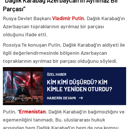
“Dağlık Karabağ Azerbaycan’ın Ayrılmaz Bir
Parçası”
Rusya Devlet Başkanı
Vladimir Putin
, Dağlık Karabağ’ın
Azerbaycan topraklarının ayrılmaz bir parçası
olduğunu ifade etti.
Rossiya 1’e konuşan Putin, Dağlık Karabağ’ın aidiyeti ile
ilgili değerlendirmesinde bölgenin Azerbaycan
topraklarının ayrılmaz bir parçası olduğunu söyledi.
ÖZEL HABER
KİM KİMİ DÜŞÜRDÜ? KİM
KİMLE YENİDEN OTURDU?
HABERİN DEVAMI
Putin, “
Ermenistan
, Dağlık Karabağ’ın bağımsızlığını ve
egemenliğini tanımadı. Bu, uluslararası hukuk
açısından hem Dağlık Karabağ’ın hem de ona komşu