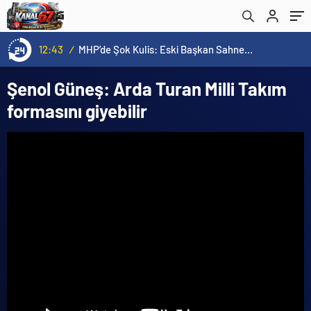
12:43
/
MHP’de Şok Kulis: Eski Başkan Sahnede! Korkmaz Yol Vermiyor
Şenol Güneş: Arda Turan Milli Takım
formasını giyebilir