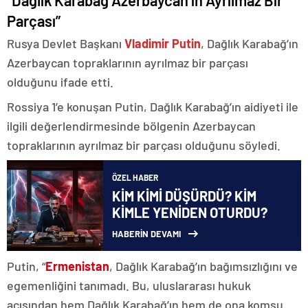
“Dağlık Karabağ Azerbaycan’ın Ayrılmaz Bir
Parçası”
Rusya Devlet Başkanı
Vladimir Putin
, Dağlık Karabağ’ın
Azerbaycan topraklarının ayrılmaz bir parçası
olduğunu ifade etti.
Rossiya 1’e konuşan Putin, Dağlık Karabağ’ın aidiyeti ile
ilgili değerlendirmesinde bölgenin Azerbaycan
topraklarının ayrılmaz bir parçası olduğunu söyledi.
ÖZEL HABER
KİM KİMİ DÜŞÜRDÜ? KİM
KİMLE YENİDEN OTURDU?
HABERİN DEVAMI
Putin, “
Ermenistan
, Dağlık Karabağ’ın bağımsızlığını ve
egemenliğini tanımadı. Bu, uluslararası hukuk
açısından hem Dağlık Karabağ’ın hem de ona komşu