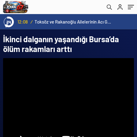
12:08
/
Toksöz ve Rakanoğlu Ailelerinin Acı Günü
İkinci dalganın yaşandığı Bursa’da
ölüm rakamları arttı