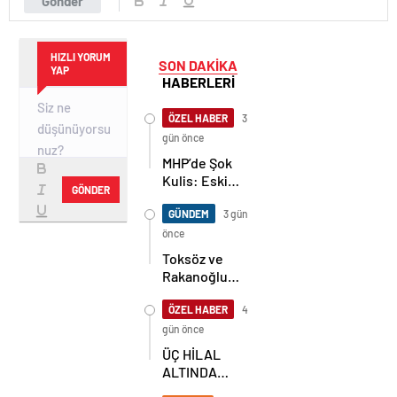
Gönder
HIZLI YORUM
SON DAKİKA
YAP
HABERLERİ
ÖZEL HABER
3
gün önce
MHP’de Şok
Kulis: Eski
GÖNDER
Başkan
Sahnede!
GÜNDEM
3 gün
Korkmaz Yol
önce
Vermiyor
Toksöz ve
Rakanoğlu
Ailelerinin
Acı Günü
ÖZEL HABER
4
gün önce
ÜÇ HİLAL
ALTINDA
TARİHİ