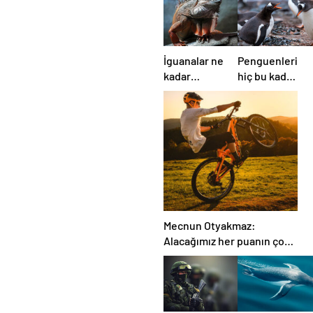
İguanalar ne
Penguenleri
kadar
hiç bu kadar
sürede renk
komik ve
değiştirebilir
yakından
? Detaylar
görmemiştiniz
burada…
Mecnun Otyakmaz:
Alacağımız her puanın çok
önemi var