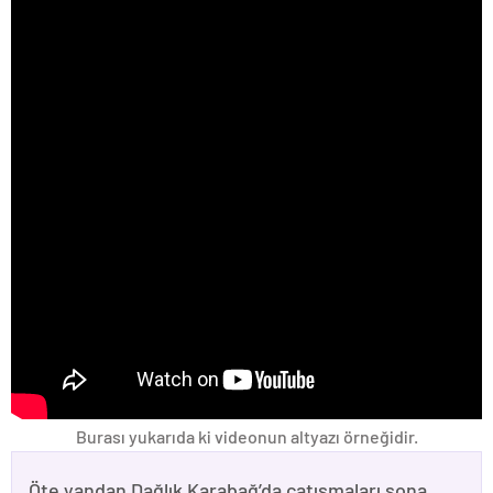
Burası yukarıda ki videonun altyazı örneğidir.
Öte yandan Dağlık Karabağ’da çatışmaları sona