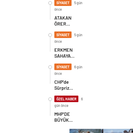
BULUŞMA!
SİYASET
5 gün
SEKİZ İL
önce
BAŞKANI
ATAKAN
BİR ARADA
ÖRER
YENİDEN
BAŞKAN
SİYASET
5 gün
SEÇİLDİ
önce
ERKMEN
SAHAYA
İNDİ!
GÖKÇEBEY
SİYASET
6 gün
VE
önce
ÇAYCUMA’DA
CHP’de
Sürpriz
Karar! İl
Başkanlığı
ÖZEL HABER
6
İçin
gün önce
Beklenen
MHP’DE
Hamle Geldi
BÜYÜK
ŞAHLANIŞ!