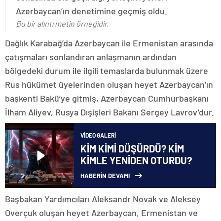
Azerbaycan’ın denetimine geçmiş oldu.
Bu bir alıntı metin örneğidir.
Dağlık Karabağ’da Azerbaycan ile Ermenistan arasında
çatışmaları sonlandıran anlaşmanın ardından
bölgedeki durum ile ilgili temaslarda bulunmak üzere
Rus hükümet üyelerinden oluşan heyet Azerbaycan’ın
başkenti Bakü’ye gitmiş, Azerbaycan Cumhurbaşkanı
İlham Aliyev, Rusya Dışişleri Bakanı Sergey Lavrov’dur.
VIDEO GALERI
KİM KİMİ DÜŞÜRDÜ? KİM
KİMLE YENİDEN OTURDU?
HABERİN DEVAMI
Başbakan Yardımcıları Aleksandr Novak ve Aleksey
Overçuk oluşan heyet Azerbaycan, Ermenistan ve