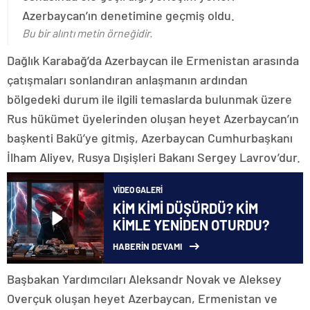
Azerbaycan’ın denetimine geçmiş oldu.
Bu bir alıntı metin örneğidir.
Dağlık Karabağ’da Azerbaycan ile Ermenistan arasında
çatışmaları sonlandıran anlaşmanın ardından
bölgedeki durum ile ilgili temaslarda bulunmak üzere
Rus hükümet üyelerinden oluşan heyet Azerbaycan’ın
başkenti Bakü’ye gitmiş, Azerbaycan Cumhurbaşkanı
İlham Aliyev, Rusya Dışişleri Bakanı Sergey Lavrov’dur.
VIDEO GALERI
KİM KİMİ DÜŞÜRDÜ? KİM
KİMLE YENİDEN OTURDU?
HABERİN DEVAMI
Başbakan Yardımcıları Aleksandr Novak ve Aleksey
Overçuk oluşan heyet Azerbaycan, Ermenistan ve