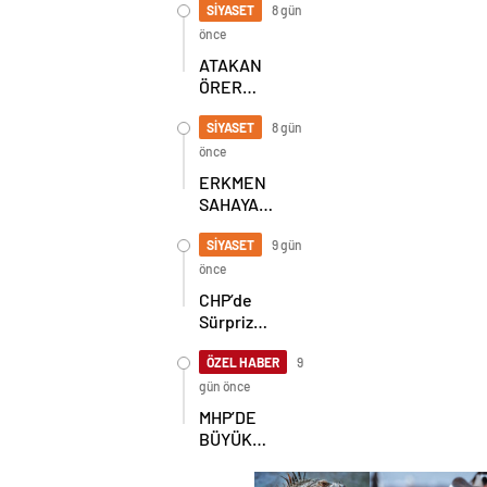
BULUŞMA!
SİYASET
8 gün
SEKİZ İL
önce
BAŞKANI
ATAKAN
BİR ARADA
ÖRER
YENİDEN
BAŞKAN
SİYASET
8 gün
SEÇİLDİ
önce
ERKMEN
SAHAYA
İNDİ!
GÖKÇEBEY
SİYASET
9 gün
VE
önce
ÇAYCUMA’DA
CHP’de
Sürpriz
Karar! İl
Başkanlığı
ÖZEL HABER
9
İçin
gün önce
Beklenen
MHP’DE
Hamle Geldi
BÜYÜK
ŞAHLANIŞ!