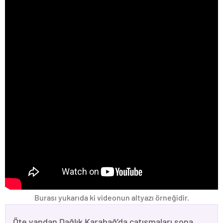
Burası yukarıda ki videonun altyazı örneğidir.
Öte yandan Dağlık Karabağ’da çatışmaları sona