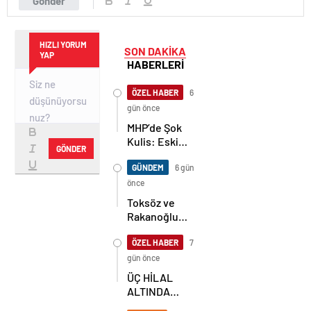
Gönder
HIZLI YORUM
SON DAKİKA
YAP
HABERLERİ
ÖZEL HABER
6
gün önce
MHP’de Şok
Kulis: Eski
GÖNDER
Başkan
Sahnede!
GÜNDEM
6 gün
Korkmaz Yol
önce
Vermiyor
Toksöz ve
Rakanoğlu
Ailelerinin
Acı Günü
ÖZEL HABER
7
gün önce
ÜÇ HİLAL
ALTINDA
TARİHİ