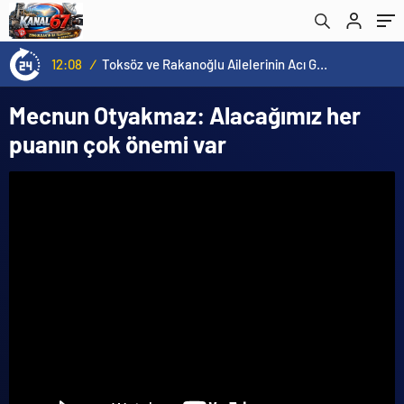
16:00
/
ÜÇ HİLAL ALTINDA TARİHİ BULUŞMA! SEKİZ İL BAŞKANI BİR ARADA
Mecnun Otyakmaz: Alacağımız her
puanın çok önemi var