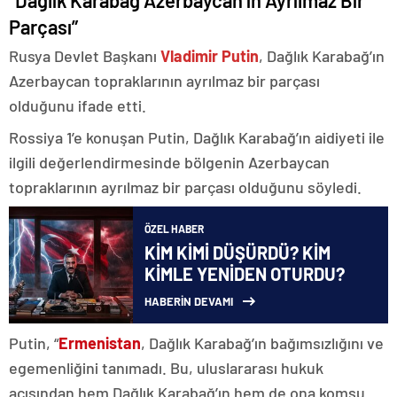
“Dağlık Karabağ Azerbaycan’ın Ayrılmaz Bir
Parçası”
Rusya Devlet Başkanı
Vladimir Putin
, Dağlık Karabağ’ın
Azerbaycan topraklarının ayrılmaz bir parçası
olduğunu ifade etti.
Rossiya 1’e konuşan Putin, Dağlık Karabağ’ın aidiyeti ile
ilgili değerlendirmesinde bölgenin Azerbaycan
topraklarının ayrılmaz bir parçası olduğunu söyledi.
ÖZEL HABER
KİM KİMİ DÜŞÜRDÜ? KİM
KİMLE YENİDEN OTURDU?
HABERİN DEVAMI
Putin, “
Ermenistan
, Dağlık Karabağ’ın bağımsızlığını ve
egemenliğini tanımadı. Bu, uluslararası hukuk
açısından hem Dağlık Karabağ’ın hem de ona komşu