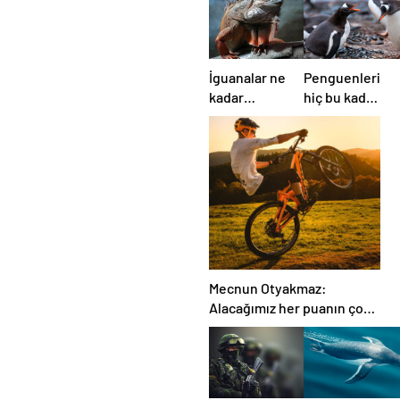
İguanalar ne
Penguenleri
kadar
hiç bu kadar
sürede renk
komik ve
değiştirebilir
yakından
? Detaylar
görmemiştiniz
burada…
Mecnun Otyakmaz:
Alacağımız her puanın çok
önemi var