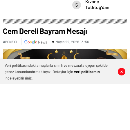
Kıvanç
Azerbaycan’ın
5
Tatlıtuğ’dan
ayrılmaz bir
evliliğine dair
parçasıdır!
çok çarpıcı
röportaj.
Cem Dereli Bayram Mesajı
Mayıs 22, 2026 13:56
ABONE OL
News
Veri politikasındaki amaçlarla sınırlı ve mevzuata uygun şekilde
çerez konumlandırmaktayız. Detaylar için
veri politikamızı
0
0
0
0
inceleyebilirsiniz.