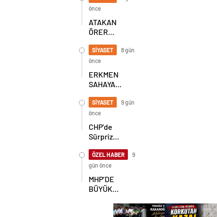
SEKİZ İL
önce
BAŞKANI
ATAKAN
BİR ARADA
ÖRER
YENİDEN
BAŞKAN
SİYASET
8 gün
SEÇİLDİ
önce
ERKMEN
SAHAYA
İNDİ!
GÖKÇEBEY
SİYASET
9 gün
VE
önce
ÇAYCUMA’DA
CHP’de
Sürpriz
Karar! İl
Başkanlığı
ÖZEL HABER
9
İçin
gün önce
Beklenen
MHP’DE
Hamle Geldi
BÜYÜK
ŞAHLANIŞ!