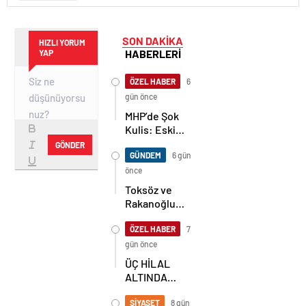
SON DAKİKA
HIZLI YORUM
HABERLERİ
YAP
ÖZEL HABER
6
gün önce
MHP’de Şok
Kulis: Eski
Başkan
GÖNDER
Sahnede!
GÜNDEM
6 gün
Korkmaz Yol
önce
Vermiyor
Toksöz ve
Rakanoğlu
Ailelerinin
Acı Günü
ÖZEL HABER
7
gün önce
ÜÇ HİLAL
ALTINDA
TARİHİ
BULUŞMA!
SİYASET
8 gün