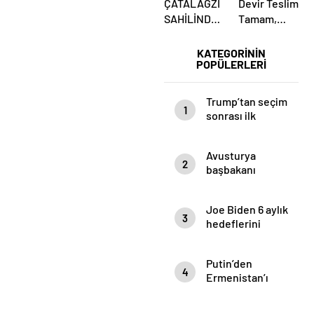
ÇATALAĞZI
Devir Teslim
SAHİLİNDE
Tamam,
ESRARENGİZ
Mesaj Net
ÖLÜM!
Mi?
KATEGORİNİN
POPÜLERLERİ
Ülkücüler
Belediye
Önünde
Trump’tan seçim
1
Yemin Etti
sonrası ilk
mülakat
Avusturya
2
başbakanı
Sebastian Kurz
ile ilgili
Joe Biden 6 aylık
bilinmeyenler
3
hedeflerini
açıkladı. Senato
buz gibi…
Putin’den
4
Ermenistan’ı
yıkan açıklama:
Karabağ