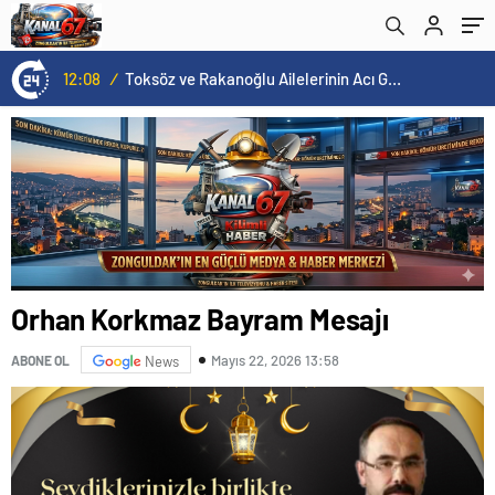
12:08
/
Toksöz ve Rakanoğlu Ailelerinin Acı Günü
Orhan Korkmaz Bayram Mesajı
Mayıs 22, 2026 13:58
ABONE OL
News