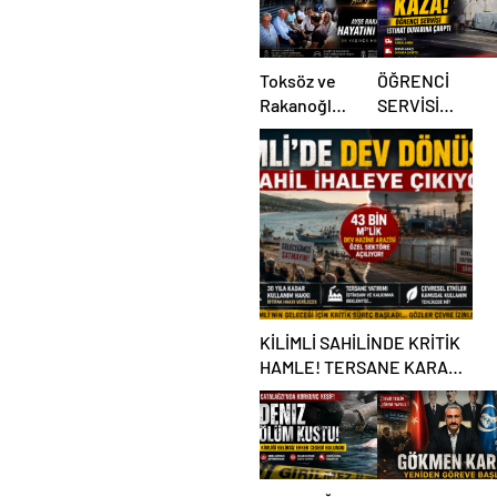
Toksöz ve
ÖĞRENCİ
Rakanoğlu
SERVİSİ
Ailelerinin
İSTİNAT
Acı Günü
DUVARINA
ÇARPTI
KİLİMLİ SAHİLİNDE KRİTİK
HAMLE! TERSANE KARARI
TARTIŞMA BAŞLATTI