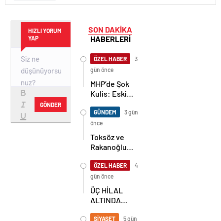
SON DAKİKA
HIZLI YORUM
HABERLERİ
YAP
ÖZEL HABER
3
gün önce
MHP’de Şok
Kulis: Eski
Başkan
GÖNDER
Sahnede!
GÜNDEM
3 gün
Korkmaz Yol
önce
Vermiyor
Toksöz ve
Rakanoğlu
Ailelerinin
Acı Günü
ÖZEL HABER
4
gün önce
ÜÇ HİLAL
ALTINDA
TARİHİ
BULUŞMA!
SİYASET
5 gün