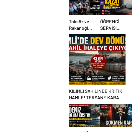
Toksöz ve
ÖĞRENCİ
Rakanoğlu
SERVİSİ
Ailelerinin
İSTİNAT
Acı Günü
DUVARINA
ÇARPTI
KİLİMLİ SAHİLİNDE KRİTİK
HAMLE! TERSANE KARARI
TARTIŞMA BAŞLATTI