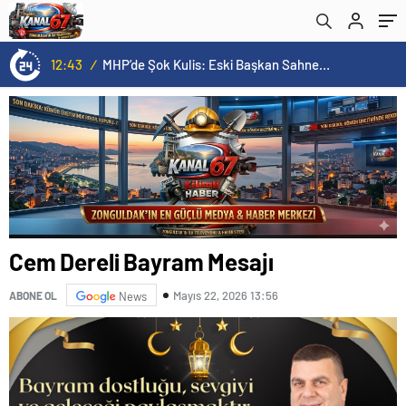
12:43
/
MHP’de Şok Kulis: Eski Başkan Sahnede! Korkmaz Yol Vermiyor
Cem Dereli Bayram Mesajı
Mayıs 22, 2026 13:56
ABONE OL
News