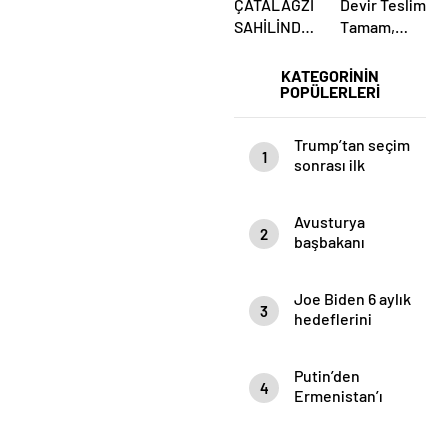
ÇATALAĞZI
Devir Teslim
SAHİLİNDE
Tamam,
ESRARENGİZ
Mesaj Net
ÖLÜM!
Mi?
KATEGORİNİN
POPÜLERLERİ
Ülkücüler
Belediye
Önünde
Trump’tan seçim
1
Yemin Etti
sonrası ilk
mülakat
Avusturya
2
başbakanı
Sebastian Kurz
ile ilgili
Joe Biden 6 aylık
bilinmeyenler
3
hedeflerini
açıkladı. Senato
buz gibi…
Putin’den
4
Ermenistan’ı
yıkan açıklama:
Karabağ