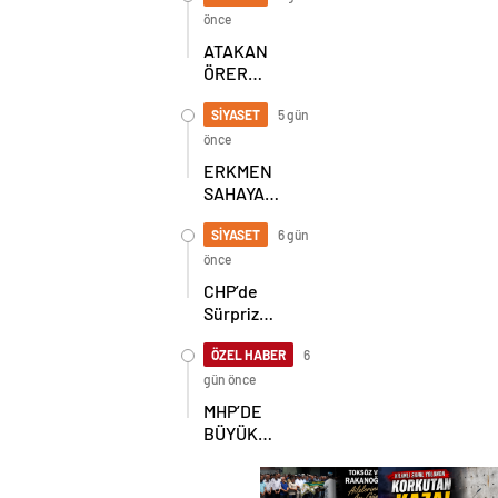
SEKİZ İL
önce
BAŞKANI
ATAKAN
BİR ARADA
ÖRER
YENİDEN
BAŞKAN
SİYASET
5 gün
SEÇİLDİ
önce
ERKMEN
SAHAYA
İNDİ!
GÖKÇEBEY
SİYASET
6 gün
VE
önce
ÇAYCUMA’DA
CHP’de
Sürpriz
Karar! İl
Başkanlığı
ÖZEL HABER
6
İçin
gün önce
Beklenen
MHP’DE
Hamle Geldi
BÜYÜK
ŞAHLANIŞ!