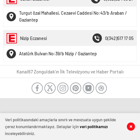
Turgut özal Mahallesi, Cezaevi Caddesi No:43/b Araban /
Gaziantep
Nizip Eczanesi
0(342)517 17 05
Atatürk Bulvarı No:39/b Nizip / Gaziantep
Kanal67 Zonguldak'ın İlk Televizyonu ve Haber Portalı
Veri politikasındaki amaçlarla sınırlı ve mevzuata uygun şekilde
çerez konumlandırmaktayız. Detaylar için
veri politikamızı
inceleyebilirsiniz.