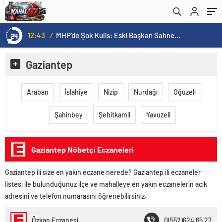
12:43
/
MHP’de Şok Kulis: Eski Başkan Sahnede! Korkmaz Yol Vermiyor
Gaziantep
Araban
İslahiye
Nizip
Nurdağı
Oğuzeli
Şahinbey
Şehitkamil
Yavuzeli
Gaziantep Nöbetçi Eczaneleri
Gaziantep ili size en yakın eczane nerede? Gaziantep ili eczaneler
listesi ile bulunduğunuz ilçe ve mahalleye en yakın eczanelerin açık
adresini ve telefon numarasını öğrenebilirsiniz.
Özkan Eczanesi
0(552)624 65 27