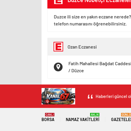
Duzce ili size en yakın eczane nerede?
telefon numarasını öğrenebilirsiniz.
Ozan Eczanesi
Fatih Mahallesi Bağdat Caddes
/ Düzce
Haberleri güncel ol
CANLI
ANLIK
GÜNLÜ
BORSA
NAMAZ VAKITLERI
GAZETELE