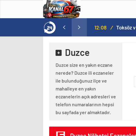
MHP’de Şok Kulis: Eski Başkan Sahnede! Korkmaz Yol Vermiyor
12:08
/
Toksöz v
Duzce
Duzce size en yakın eczane
nerede? Duzce ili eczaneler
ile bulunduğunuz ilçe ve
mahalleye en yakın
eczanelerin açık adresleri ve
telefon numaralarının hepsi
bu sayfada yer almaktadır.
Duzce Nöbetçi Eczaneler