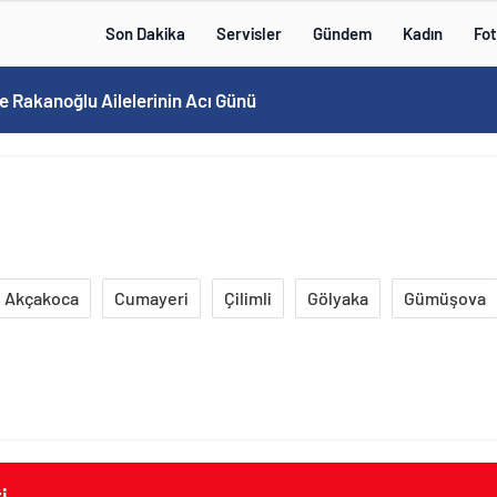
Son Dakika
Servisler
Gündem
Kadın
Fot
e Rakanoğlu Ailelerinin Acı Günü
Akçakoca
Cumayeri
Çilimli
Gölyaka
Gümüşova
i