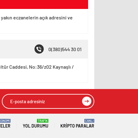
 yakın eczanelerin açık adresini ve
0(380)544 30 01
ltür Caddesi, No:36/z02 Kaynaşlı /
KONOMİ
TRAFİK
CANLI
TELER
YOL DURUMU
KRIPTO PARALAR