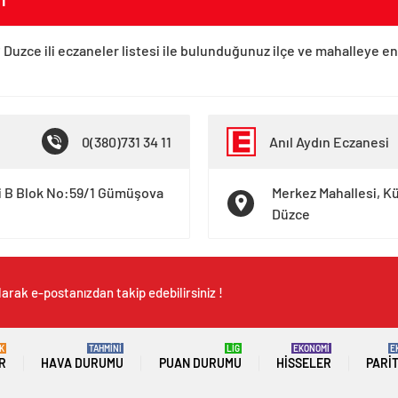
 Duzce ili eczaneler listesi ile bulunduğunuz ilçe ve mahalleye en
0(380)731 34 11
Anıl Aydın Eczanesi
i B Blok No:59/1 Gümüşova
Merkez Mahallesi, Kü
Düzce
arak e-postanızdan takip edebilirsiniz !
K
TAHMİNİ
LİG
EKONOMİ
E
R
HAVA DURUMU
PUAN DURUMU
HISSELER
PARI