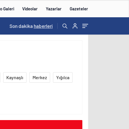
o Galeri
Videolar
Yazarlar
Gazeteler
16:00
Son dakika
/
haberleri
Kaynaşlı
Merkez
Yığılca