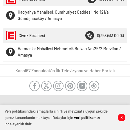
Hacıyahya Mahallesi, Cumhuriyet Caddesi, No:121/a
Gümüşhacıköy / Amasya
Civek Eczanesi
0(358)513 00 03
Harmanlar Mahallesi Mehmetçik Bulvarı No:25/2 Merzifon /
Amasya
Kanal67 Zonguldak'ın İlk Televizyonu ve Haber Portalı
Veri politikasındaki amaçlarla sınırlı ve mevzuata uygun şekilde
çerez konumlandırmaktayız. Detaylar için
veri politikamızı
inceleyebilirsiniz.