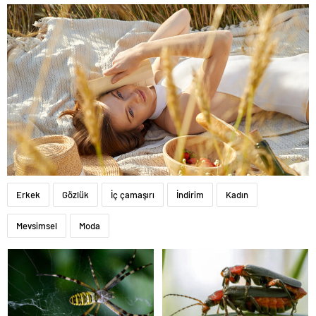
Erkek
Gözlük
İç çamaşırı
İndirim
Kadın
Mevsimsel
Moda