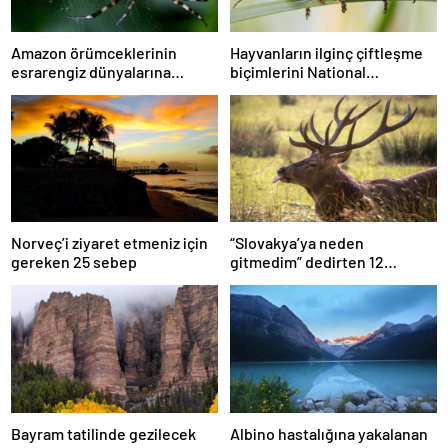
Amazon örümceklerinin
Hayvanların ilginç çiftleşme
esrarengiz dünyalarına
biçimlerini National
gitmeye hazır olun.
Geographic görüntüledi.
Norveç’i ziyaret etmeniz için
“Slovakya’ya neden
gereken 25 sebep
gitmedim” dedirten 12
fotoğraf
Bayram tatilinde gezilecek
Albino hastalığına yakalanan