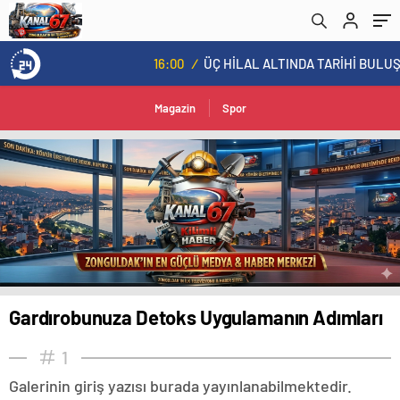
16:00
/
ÜÇ HİLAL ALTINDA TARİHİ BULUŞMA! SEKİZ İL BAŞKANI BİR ARADA
Magazin
Spor
Gardırobunuza Detoks Uygulamanın Adımları
1
Galerinin giriş yazısı burada yayınlanabilmektedir.