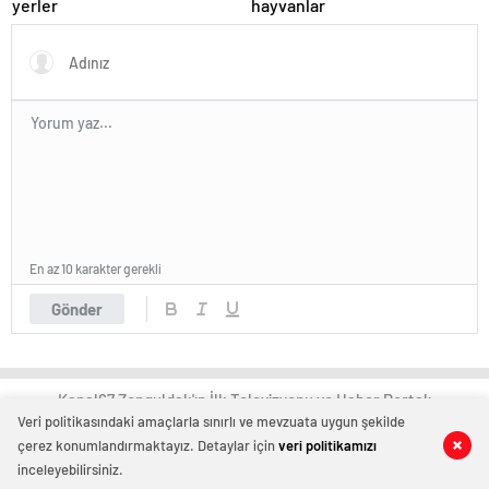
yerler
hayvanlar
En az 10 karakter gerekli
Gönder
Kanal67 Zonguldak'ın İlk Televizyonu ve Haber Portalı
Veri politikasındaki amaçlarla sınırlı ve mevzuata uygun şekilde
çerez konumlandırmaktayız. Detaylar için
veri politikamızı
0
0
inceleyebilirsiniz.