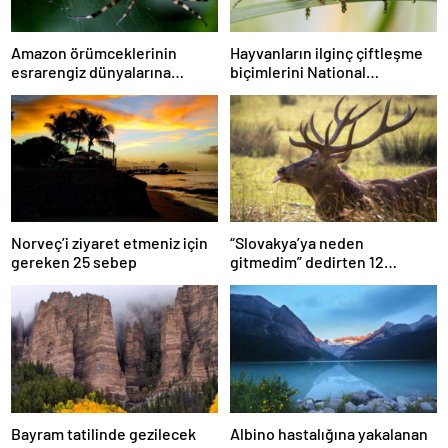
Amazon örümceklerinin
Hayvanların ilginç çiftleşme
esrarengiz dünyalarına
biçimlerini National
gitmeye hazır olun.
Geographic görüntüledi.
Norveç’i ziyaret etmeniz için
“Slovakya’ya neden
gereken 25 sebep
gitmedim” dedirten 12
fotoğraf
Bayram tatilinde gezilecek
Albino hastalığına yakalanan