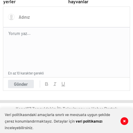
yerler
hayvanlar
En az 10 karakter gerekli
Gönder
Kanal67 Zonguldak'ın İlk Televizyonu ve Haber Portalı
Veri politikasındaki amaçlarla sınırlı ve mevzuata uygun şekilde
çerez konumlandırmaktayız. Detaylar için
veri politikamızı
0
0
inceleyebilirsiniz.