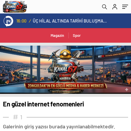
16:00
/
ÜÇ HİLAL ALTINDA TARİHİ BULUŞMA! SEKİZ İL BAŞKANI BİR ARADA
Magazin
Spor
En güzel internet fenomenleri
1
Galerinin giriş yazısı burada yayınlanabilmektedir.