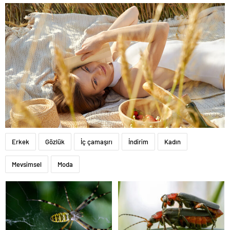
Erkek
Gözlük
İç çamaşırı
İndirim
Kadın
Mevsimsel
Moda