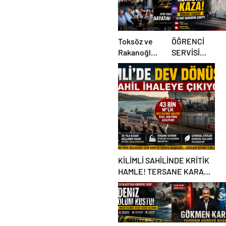
Toksöz ve
ÖĞRENCİ
Rakanoğlu
SERVİSİ
Ailelerinin
İSTİNAT
Acı Günü
DUVARINA
ÇARPTI
KİLİMLİ SAHİLİNDE KRİTİK
HAMLE! TERSANE KARARI
TARTIŞMA BAŞLATTI