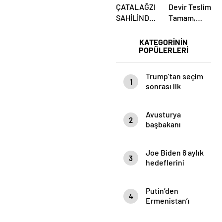
ÇATALAĞZI
Devir Teslim
SAHİLİNDE
Tamam,
ESRARENGİZ
Mesaj Net
ÖLÜM!
Mi?
KATEGORİNİN
POPÜLERLERİ
Ülkücüler
Belediye
Önünde
Trump’tan seçim
1
Yemin Etti
sonrası ilk
mülakat
Avusturya
2
başbakanı
Sebastian Kurz
ile ilgili
Joe Biden 6 aylık
bilinmeyenler
3
hedeflerini
açıkladı. Senato
buz gibi…
Putin’den
4
Ermenistan’ı
yıkan açıklama:
Karabağ