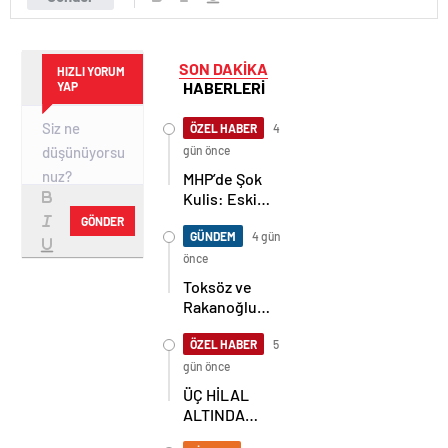
SON DAKİKA
HIZLI YORUM
HABERLERİ
YAP
ÖZEL HABER
4
gün önce
MHP’de Şok
Kulis: Eski
Başkan
GÖNDER
Sahnede!
GÜNDEM
4 gün
Korkmaz Yol
önce
Vermiyor
Toksöz ve
Rakanoğlu
Ailelerinin
Acı Günü
ÖZEL HABER
5
gün önce
ÜÇ HİLAL
ALTINDA
TARİHİ