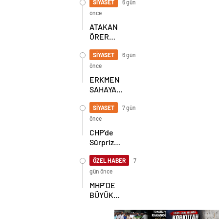
BULUŞMA!
SİYASET
6 gün
SEKİZ İL
önce
BAŞKANI
ATAKAN
BİR ARADA
ÖRER
YENİDEN
BAŞKAN
SİYASET
6 gün
SEÇİLDİ
önce
ERKMEN
SAHAYA
İNDİ!
GÖKÇEBEY
SİYASET
7 gün
VE
önce
ÇAYCUMA’DA
CHP’de
Sürpriz
Karar! İl
Başkanlığı
ÖZEL HABER
7
İçin
gün önce
Beklenen
MHP’DE
Hamle Geldi
BÜYÜK
ŞAHLANIŞ!