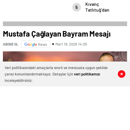
Kıvanç
Azerbaycan’ın
5
Tatlıtuğ’dan
ayrılmaz bir
evliliğine dair
parçasıdır!
çok çarpıcı
röportaj.
Mustafa Çağlayan Bayram Mesajı
Mart 19, 2026 14:05
ABONE OL
News
Veri politikasındaki amaçlarla sınırlı ve mevzuata uygun şekilde
çerez konumlandırmaktayız. Detaylar için
veri politikamızı
0
0
0
0
inceleyebilirsiniz.