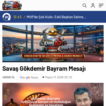
12:43
/
MHP’de Şok Kulis: Eski Başkan Sahnede! Korkmaz Yol Vermiyor
Savaş Gökdemir Bayram Mesajı
Mayıs 17, 2026 03:22
ABONE OL
News