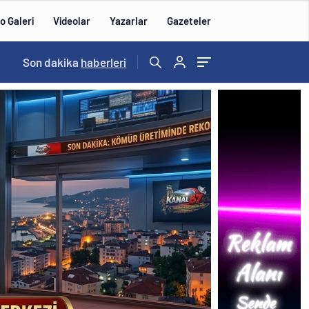
o Galeri
Videolar
Yazarlar
Gazeteler
16:00
Son dakika
/
haberleri