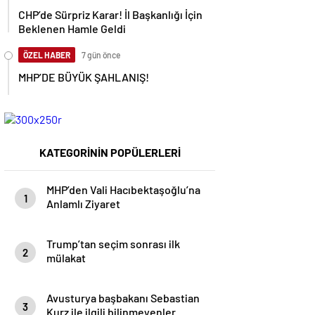
CHP’de Sürpriz Karar! İl Başkanlığı İçin
Beklenen Hamle Geldi
ÖZEL HABER
7 gün önce
MHP’DE BÜYÜK ŞAHLANIŞ!
KATEGORİNİN POPÜLERLERİ
MHP’den Vali Hacıbektaşoğlu’na
1
Anlamlı Ziyaret
Trump’tan seçim sonrası ilk
2
mülakat
Avusturya başbakanı Sebastian
3
Kurz ile ilgili bilinmeyenler