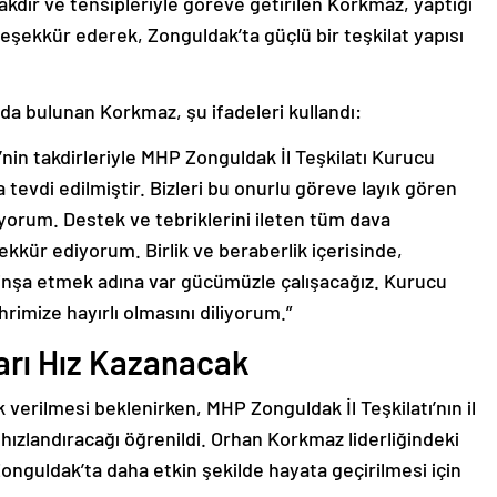
kdir ve tensipleriyle göreve getirilen Korkmaz, yaptığı
şekkür ederek, Zonguldak’ta güçlü bir teşkilat yapısı
a bulunan Korkmaz, şu ifadeleri kullandı:
nin takdirleriyle MHP Zonguldak İl Teşkilatı Kurucu
tevdi edilmiştir. Bizleri bu onurlu göreve layık gören
yorum. Destek ve tebriklerini ileten tüm dava
kkür ediyorum. Birlik ve beraberlik içerisinde,
r inşa etmek adına var gücümüzle çalışacağız. Kurucu
mize hayırlı olmasını diliyorum.”
arı Hız Kazanacak
 verilmesi beklenirken, MHP Zonguldak İl Teşkilatı’nın il
 hızlandıracağı öğrenildi. Orhan Korkmaz liderliğindeki
Zonguldak’ta daha etkin şekilde hayata geçirilmesi için