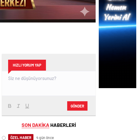
HIZLI YORUM YAP
GÖNDER
SON DAKİKA
HABERLERİ
ÖZEL HABER
4 gün önce