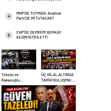
MHP’DE TUTMADI, Anahtar
4
Parti’DE Mİ TUTACAK?
CHP’DE DEPREM! BERKAY
5
KESİM İSTİFA ETTİ
Toksöz ve
ÜÇ HİLAL ALTINDA
Rakanoğlu
TARİHİ BULUŞMA!
Ailelerinin Acı Günü
SEKİZ İL BAŞKANI
BİR ARADA