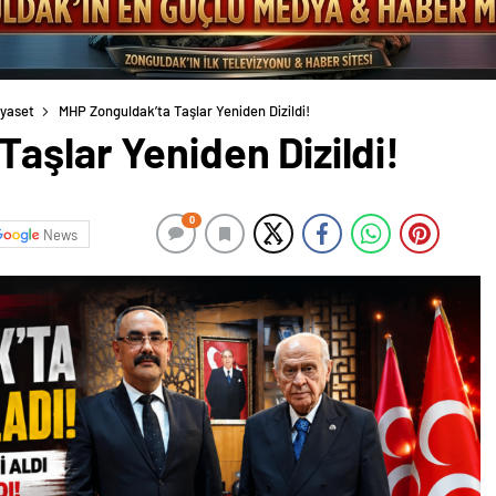
iyaset
MHP Zonguldak’ta Taşlar Yeniden Dizildi!
aşlar Yeniden Dizildi!
0
News