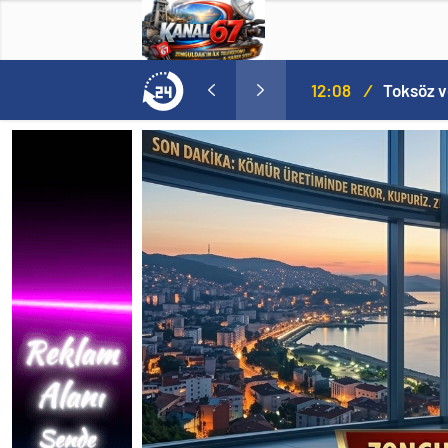
MHP’de Şok Kulis: Eski Başkan Sahnede! Korkmaz Yol Vermiyor
12:08
/
Toksöz v