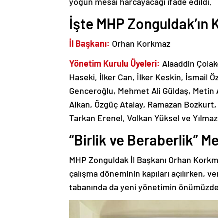
yoğun mesai harcayacağı ifade edildi.
İşte MHP Zonguldak’ın 
İl Başkanı:
Orhan Korkmaz
Yönetim Kurulu Üyeleri:
Alaaddin Çolak
Haseki, İlker Can, İlker Keskin, İsmail
Genceroğlu, Mehmet Ali Güldaş, Metin
Alkan, Özgüç Atalay, Ramazan Bozkurt,
Tarkan Erenel, Volkan Yüksel ve Yılmaz
“Birlik ve Beraberlik” Me
MHP Zonguldak İl Başkanı Orhan Korkmaz’
çalışma döneminin kapıları açılırken, ver
tabanında da yeni yönetimin önümüzdeki