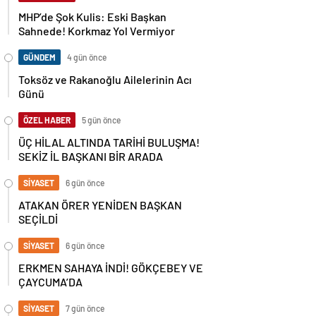
MHP’de Şok Kulis: Eski Başkan
Sahnede! Korkmaz Yol Vermiyor
GÜNDEM
4 gün önce
Toksöz ve Rakanoğlu Ailelerinin Acı
Günü
ÖZEL HABER
5 gün önce
ÜÇ HİLAL ALTINDA TARİHİ BULUŞMA!
SEKİZ İL BAŞKANI BİR ARADA
SİYASET
6 gün önce
ATAKAN ÖRER YENİDEN BAŞKAN
SEÇİLDİ
SİYASET
6 gün önce
ERKMEN SAHAYA İNDİ! GÖKÇEBEY VE
ÇAYCUMA’DA
SİYASET
7 gün önce