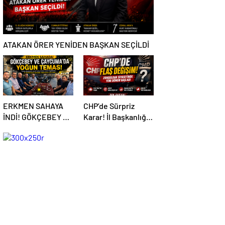
ATAKAN ÖRER YENİDEN BAŞKAN SEÇİLDİ
ERKMEN SAHAYA
CHP’de Sürpriz
İNDİ! GÖKÇEBEY VE
Karar! İl Başkanlığı
ÇAYCUMA’DA
İçin Beklenen
Hamle Geldi