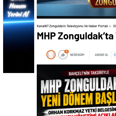
Kanal67 Zongulda'ın Televizyonu Ve Haber Portalı
S
MHP Zonguldak’ta T
0
BEĞENDİM
ABONE OL