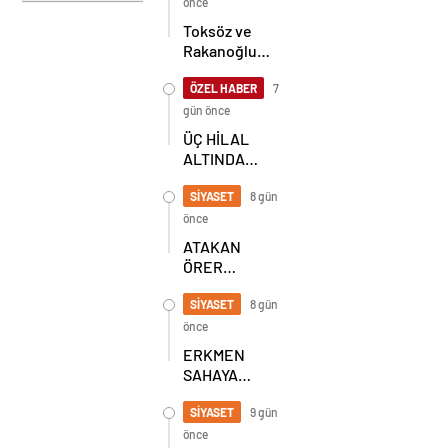
Korkmaz Yol
önce
Vermiyor
Toksöz ve
Rakanoğlu
Ailelerinin
Acı Günü
ÖZEL HABER
7
gün önce
ÜÇ HİLAL
ALTINDA
TARİHİ
BULUŞMA!
SİYASET
8 gün
SEKİZ İL
önce
BAŞKANI
ATAKAN
BİR ARADA
ÖRER
YENİDEN
BAŞKAN
SİYASET
8 gün
SEÇİLDİ
önce
ERKMEN
SAHAYA
İNDİ!
GÖKÇEBEY
SİYASET
9 gün
VE
önce