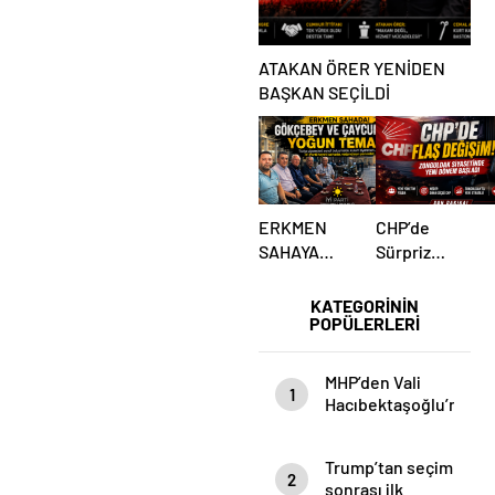
ATAKAN ÖRER YENİDEN
BAŞKAN SEÇİLDİ
ERKMEN
CHP’de
SAHAYA
Sürpriz
İNDİ!
Karar! İl
GÖKÇEBEY
Başkanlığı
KATEGORİNİN
POPÜLERLERİ
VE
İçin
ÇAYCUMA’DA
Beklenen
Hamle Geldi
MHP’den Vali
1
Hacıbektaşoğlu’na
Anlamlı Ziyaret
Trump’tan seçim
2
sonrası ilk