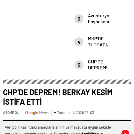
mülakat
Avusturya
3
başbakanı
Sebastian Kurz
ile ilgili
MHP’DE
bilinmeyenler
4
TUTMADI,
Anahtar Parti’DE
Mİ TUTACAK?
CHP’DE
5
DEPREM!
BERKAY KESİM
İSTİFA ETTİ
CHP’DE DEPREM! BERKAY KESİM
İSTİFA ETTİ
Temmuz 1, 2026 15:03
ABONE OL
News
Veri politikasındaki amaçlarla sınırlı ve mevzuata uygun şekilde
çerez konumlandırmaktayız. Detaylar için
veri politikamızı
0
0
0
0