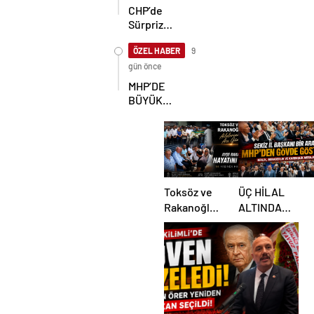
ÇAYCUMA’DA
CHP’de
Sürpriz
Karar! İl
Başkanlığı
ÖZEL HABER
9
İçin
gün önce
Beklenen
MHP’DE
Hamle Geldi
BÜYÜK
ŞAHLANIŞ!
Toksöz ve
ÜÇ HİLAL
Rakanoğlu
ALTINDA
Ailelerinin
TARİHİ
Acı Günü
BULUŞMA!
SEKİZ İL
BAŞKANI
BİR ARADA