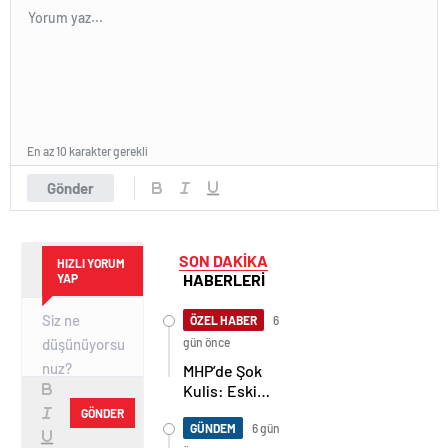
En az 10 karakter gerekli
Gönder
SON DAKİKA
HIZLI YORUM
HABERLERİ
YAP
ÖZEL HABER
6
gün önce
MHP’de Şok
Kulis: Eski
Başkan
GÖNDER
Sahnede!
GÜNDEM
6 gün