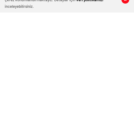
inceleyebilirsiniz.
PARTİ YÖNETİMİNİ HEDEF ALDI:
“MİLLETVEKİLİNİN SÖZÜNÜ BELEDİYE
BAŞKANI BİLE DİNLEMİYOR!”
CHP Zonguldak’ta uzun süredir kulislerde konuşulan
parti içi kriz, İl Genel Meclis Üyesi Berkay Kesim’in
istifasıyla gün yüzüne çıktı. CHP’den istifa ettiğini
açıklayan Kesim, parti yönetimine yönelik çok ağır