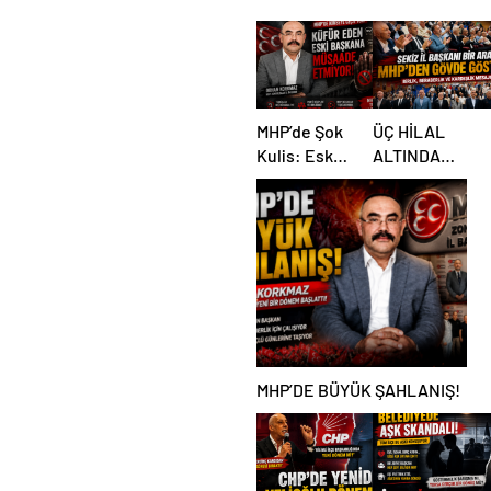
ŞAHLANIŞ!
MHP’de Şok
ÜÇ HİLAL
Kulis: Eski
ALTINDA
Başkan
TARİHİ
Sahnede!
BULUŞMA!
Korkmaz Yol
SEKİZ İL
Vermiyor
BAŞKANI
BİR ARADA
MHP’DE BÜYÜK ŞAHLANIŞ!