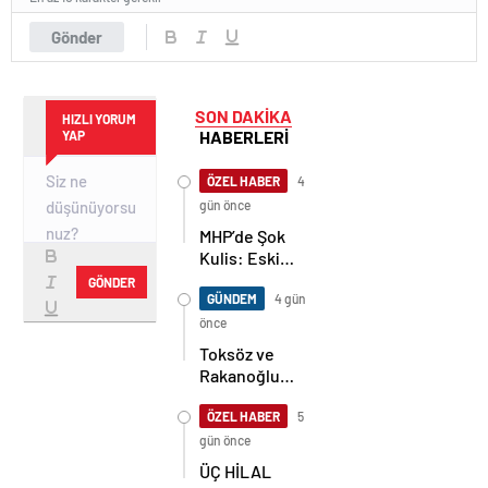
Gönder
SON DAKİKA
HIZLI YORUM
HABERLERİ
YAP
ÖZEL HABER
4
gün önce
MHP’de Şok
Kulis: Eski
Başkan
GÖNDER
Sahnede!
GÜNDEM
4 gün
Korkmaz Yol
önce
Vermiyor
Toksöz ve
Rakanoğlu
Ailelerinin
Acı Günü
ÖZEL HABER
5
gün önce
ÜÇ HİLAL