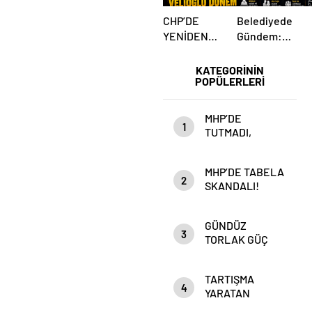
CHP’DE
Belediyede
YENİDEN
Gündem:
VELİOĞLU
Yakın İlişki
DÖNEMİ Mİ?
İddiaları
KATEGORİNİN
POPÜLERLERİ
MHP’DE
1
TUTMADI,
Anahtar Parti’DE
Mİ TUTACAK?
MHP’DE TABELA
2
SKANDALI!
GÜNDÜZ
3
TORLAK GÜÇ
ZEHİRLENMESİ
Mİ YAŞIYOR?
TARTIŞMA
4
YARATAN
PAYLAŞIM!”DEVLET