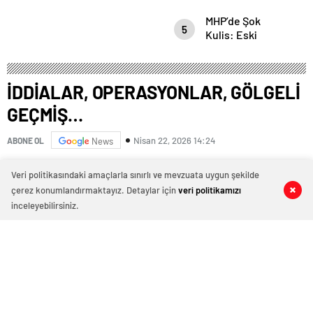
ADAMLIĞI MI,
MHP’de Şok
HESAPLAŞMA
5
Kulis: Eski
MI?”
Başkan
Sahnede!
Korkmaz Yol
İDDİALAR, OPERASYONLAR, GÖLGELİ
Vermiyor
GEÇMİŞ…
Nisan 22, 2026 14:24
ABONE OL
News
Veri politikasındaki amaçlarla sınırlı ve mevzuata uygun şekilde
çerez konumlandırmaktayız. Detaylar için
veri politikamızı
0
0
0
0
inceleyebilirsiniz.