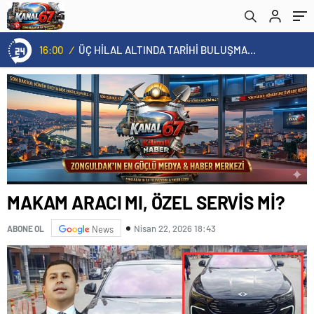
16:00
/
ÜÇ HİLAL ALTINDA TARİHİ BULUŞMA! SEKİZ İL BAŞKANI BİR ARADA
MAKAM ARACI MI, ÖZEL SERVİS Mİ?
Nisan 22, 2026 18:43
ABONE OL
News