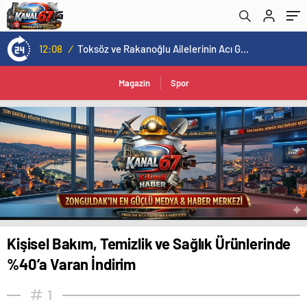
12:08
/
Toksöz ve Rakanoğlu Ailelerinin Acı Günü
Magazin
Spor
Kişisel Bakım, Temizlik ve Sağlık Ürünlerinde
%40’a Varan İndirim
1