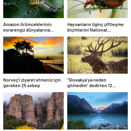
Amazon örümceklerinin
Hayvanların ilginç çiftleşme
esrarengiz dünyalarına
biçimlerini National
gitmeye hazır olun.
Geographic görüntüledi.
Norveç’i ziyaret etmeniz için
“Slovakya’ya neden
gereken 25 sebep
gitmedim” dedirten 12
fotoğraf