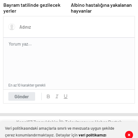
Bayram tatilinde gezilecek
Albino hastalığına yakalanan
yerler
hayvanlar
En az 10 karakter gerekli
Gönder
Kanal67 Zonguldak'ın İlk Televizyonu ve Haber Portalı
Veri politikasındaki amaçlarla sınırlı ve mevzuata uygun şekilde
çerez konumlandırmaktayız. Detaylar için
veri politikamızı
0
0