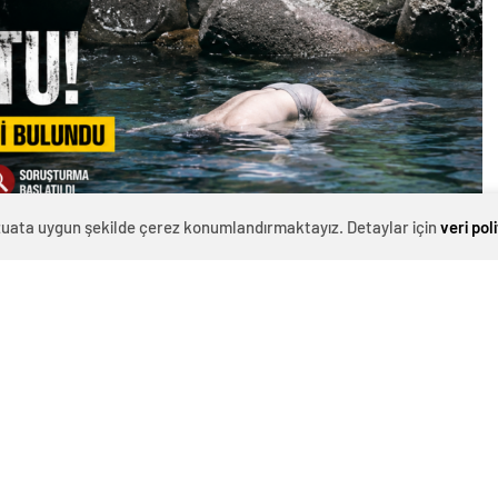
evzuata uygun şekilde çerez konumlandırmaktayız. Detaylar için
veri pol
sinde denizde bulunan erkek cesedi bölgede büyük paniğe
zeyinde hareketsiz bir kişinin bulunduğunu fark eden
 çok sayıda ekip sevk edildi.
eri ve sağlık görevlilerinin katıldığı çalışmalar
unan şahsın hayatını kaybettiği tespit edildi.