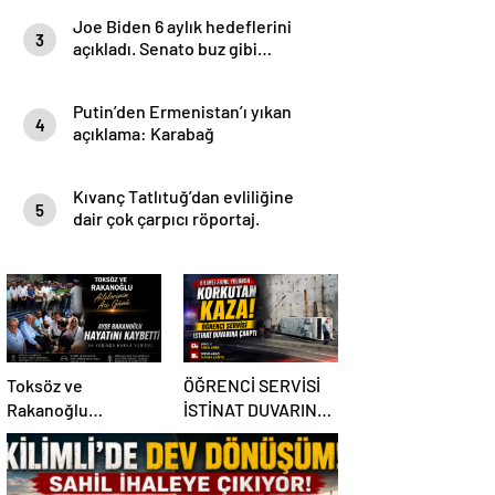
Joe Biden 6 aylık hedeflerini
3
açıkladı. Senato buz gibi…
Putin’den Ermenistan’ı yıkan
4
açıklama: Karabağ
Azerbaycan’ın ayrılmaz bir
parçasıdır!
Kıvanç Tatlıtuğ’dan evliliğine
5
dair çok çarpıcı röportaj.
Toksöz ve
ÖĞRENCİ SERVİSİ
Rakanoğlu
İSTİNAT DUVARINA
Ailelerinin Acı Günü
ÇARPTI