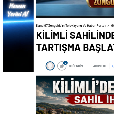
Kanal67 Zongulda'ın Televizyonu Ve Haber Portalı
G
KİLİMLİ SAHİLİN
TARTIŞMA BAŞLA
0
BEĞENDİM
ABONE OL