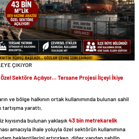
LEYE ÇIKIYOR
Özel Sektöre Açılıyor… Tersane Projesi İlçeyi İkiye
ıların ve bölge halkının ortak kullanımında bulunan sahil
k tartışma yarattı.
iz kıyısında bulunan yaklaşık
43 bin metrekarelik
ması amacıyla ihale yoluyla özel sektörün kullanımına
hdam beklentilerini artırırken, diğer yandan sahilin