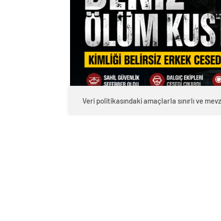
Veri politikasındaki amaçlarla sınırlı ve m
Kilimli ilçesine bağlı Çatalağzı belde
neden oldu. Sabah saatlerinde deniz yü
vatandaşların ihbarı üzerine olay yerine
Sahil Güvenlik, Deniz Polisi, dalgıç ekipl
sonucunda denizde yarı çıplak halde bul