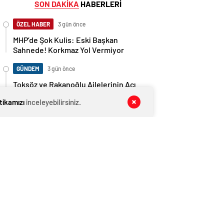
SON DAKİKA
HABERLERİ
ÖZEL HABER
3 gün önce
MHP’de Şok Kulis: Eski Başkan
Sahnede! Korkmaz Yol Vermiyor
GÜNDEM
3 gün önce
Toksöz ve Rakanoğlu Ailelerinin Acı
Günü
itikamızı
inceleyebilirsiniz.
ÖZEL HABER
4 gün önce
ÜÇ HİLAL ALTINDA TARİHİ BULUŞMA!
SEKİZ İL BAŞKANI BİR ARADA
SİYASET
5 gün önce
ATAKAN ÖRER YENİDEN BAŞKAN
SEÇİLDİ
SİYASET
6 gün önce
ERKMEN SAHAYA İNDİ! GÖKÇEBEY VE