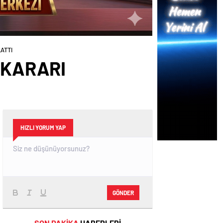
ATTI
 KARARI
HIZLI YORUM YAP
GÖNDER
SON DAKİKA
HABERLERİ