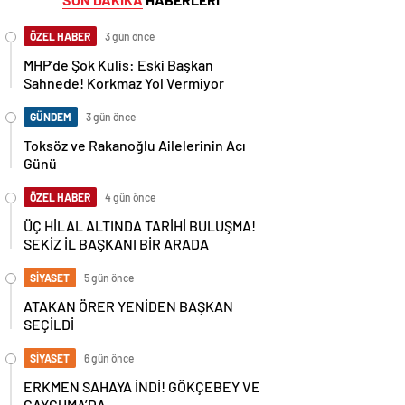
ÖZEL HABER
3 gün önce
MHP’de Şok Kulis: Eski Başkan
Sahnede! Korkmaz Yol Vermiyor
GÜNDEM
3 gün önce
Toksöz ve Rakanoğlu Ailelerinin Acı
Günü
ÖZEL HABER
4 gün önce
ÜÇ HİLAL ALTINDA TARİHİ BULUŞMA!
SEKİZ İL BAŞKANI BİR ARADA
SİYASET
5 gün önce
ATAKAN ÖRER YENİDEN BAŞKAN
SEÇİLDİ
SİYASET
6 gün önce
ERKMEN SAHAYA İNDİ! GÖKÇEBEY VE
ÇAYCUMA’DA