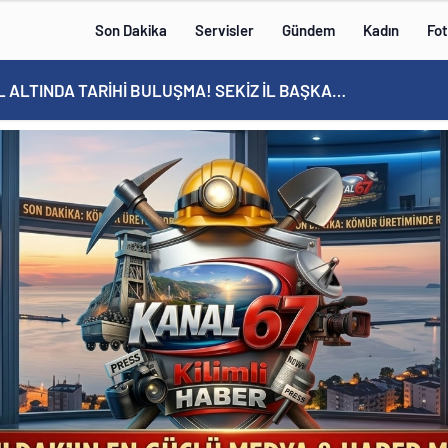
Son Dakika
Servisler
Gündem
Kadın
Fot
ÜÇ HİLAL ALTINDA TARİHİ BULUŞMA! SEKİZ İL BAŞKANI BİR ARADA