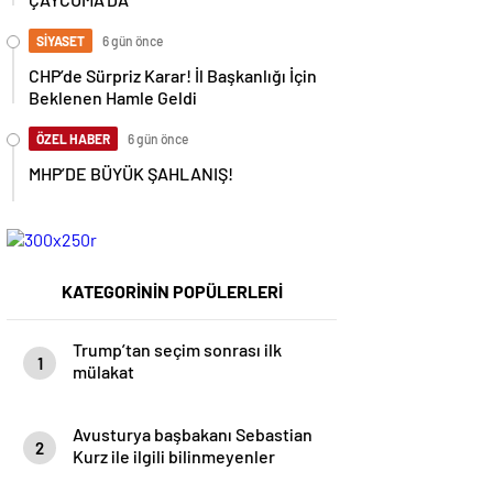
SİYASET
6 gün önce
CHP’de Sürpriz Karar! İl Başkanlığı İçin
Beklenen Hamle Geldi
ÖZEL HABER
6 gün önce
MHP’DE BÜYÜK ŞAHLANIŞ!
KATEGORİNİN POPÜLERLERİ
Trump’tan seçim sonrası ilk
1
mülakat
Avusturya başbakanı Sebastian
2
Kurz ile ilgili bilinmeyenler