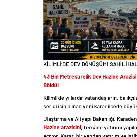
KİLİMLİ’DE DEV DÖNÜŞÜM! SAHİL İHA
43 Bin Metrekarelik Dev Hazine Arazisi 
Böldü!
Kilimli’de yıllardır vatandaşların, balıkç
şeridi için alınan yeni karar ilçede büyü
Ulaştırma ve Altyapı Bakanlığı, Karaden
Hazine arazisini
, tersane yatırımı yapıl
açıyor. Karar, bir yandan yatırım ve isti