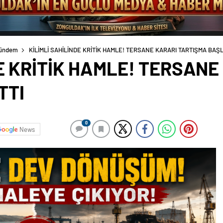
ündem
KİLİMLİ SAHİLİNDE KRİTİK HAMLE! TERSANE KARARI TARTIŞMA BAŞL
DE KRİTİK HAMLE! TERSANE
TTI
0
News