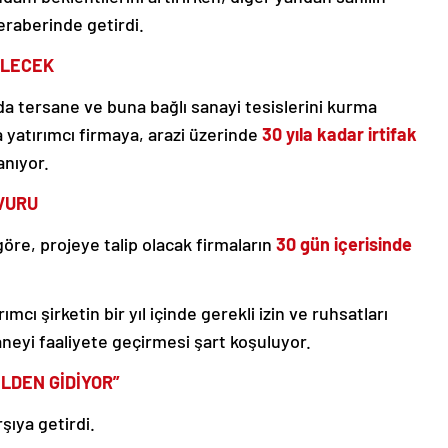
beraberinde getirdi.
İLECEK
da tersane ve buna bağlı sanayi tesislerini kurma
 yatırımcı firmaya, arazi üzerinde
30 yıla kadar irtifak
anıyor.
ŞVURU
göre, projeye talip olacak firmaların
30 gün içerisinde
cı şirketin bir yıl içinde gerekli izin ve ruhsatları
saneyi faaliyete geçirmesi şart koşuluyor.
ELDEN GİDİYOR”
rşıya getirdi.