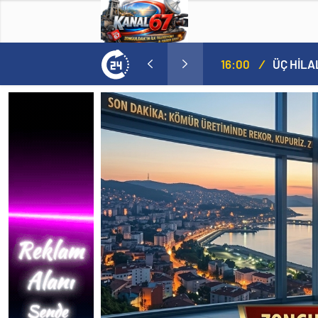
n Acı Günü
16:00
/