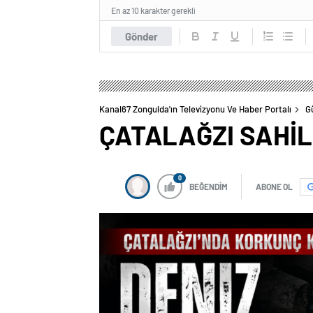
En az 10 karakter gerekli
Gönder
Kanal67 Zongulda'ın Televizyonu Ve Haber Portalı
G
ÇATALAĞZI SAHİL
0
BEĞENDİM
ABONE OL