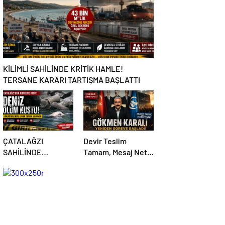
KİLİMLİ SAHİLİNDE KRİTİK HAMLE!
TERSANE KARARI TARTIŞMA BAŞLATTI
ÇATALAĞZI
Devir Teslim
SAHİLİNDE
Tamam, Mesaj Net
ESRARENGİZ
Mi? Ülkücüler
ÖLÜM!
Belediye Önünde
Yemin Etti