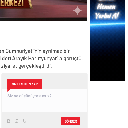
n Cumhuriyeti'nin ayrılmaz bir
lideri Arayik Harutyunyan'la görüştü.
iyaret gerçekleştirdi.
HIZLI YORUM YAP
GÖNDER