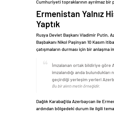
Cumhuriyeti topraklarının ayrılmaz bir 
Ermenistan Yalnız H
Yaptık
Rusya Devlet Başkanı Vladimir Putin, 
Başbakanı Nikol Paşinyan 10 Kasım itib
çatışmaların durması için bir anlaşma i
İmzalanan ortak bildiriye göre
imzalandığı anda bulundukları n
geçirdiği yerleşim yerleri Aze
Bu bir alıntı metin örneğidir.
Dağlık Karabağ’da Azerbaycan ile Erme
ardından bölgedeki durum ile ilgili t