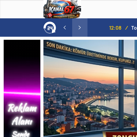
MHP’de Şok Kulis: Eski Başkan Sahnede! Korkmaz Yol Vermiyor
12:08
/
Toksöz v