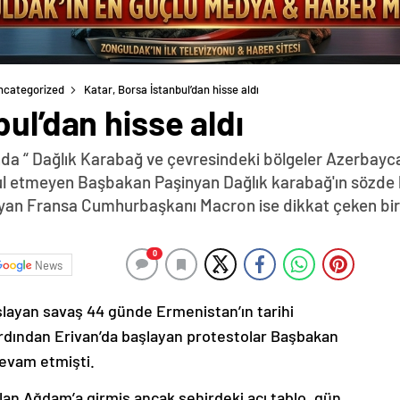
ncategorized
Katar, Borsa İstanbul’dan hisse aldı
ul’dan hisse aldı
da “ Dağlık Karabağ ve çevresindeki bölgeler Azerbayca
abul etmeyen Başbakan Paşinyan Dağlık karabağ'ın sözde 
yan Fransa Cumhurbaşkanı Macron ise dikkat çeken bir z
0
News
şlayan savaş 44 günde Ermenistan’ın tarihi
ardından Erivan’da başlayan protestolar Başbakan
devam etmişti.
lan Ağdam’a girmiş ancak şehirdeki acı tablo, gün