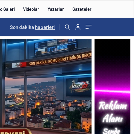
o Galeri
Videolar
Yazarlar
Gazeteler
16:00
Son dakika
/
haberleri