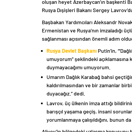
oluşan heyet Azerbaycan’ın başkenti B
Rusya Dışişleri Bakanı Sergey Lavrov’d
Başbakan Yardımcıları Aleksandr Nova
Ermenistan ve Rusya’nın imzaladığı üçlü
sağlanması açısından önemli adım oldu
Rusya Devlet Başkanı
Putin’in, “‘Dağ
umuyorum” şeklindeki açıklamasına kat
duymayacağımı umuyorum.
Umarım Dağlık Karabağ bahsi geçtiği
kaldırılmasından ve bir zamanlar birbi
duyacağız.” dedi.
Lavrov, üç ülkenin imza attığı bildiri
barışçıl yaşama geçiş, insani sorunlar
yorumlanmaya çalışıldığını, bunun da
Aliyev’in bölgedeki uzlaşma konusunu h