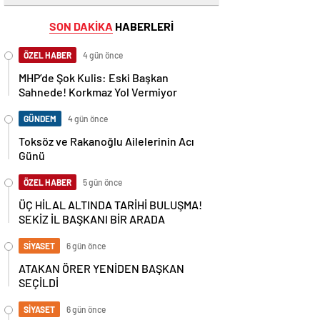
SON DAKİKA
HABERLERİ
ÖZEL HABER
4 gün önce
MHP’de Şok Kulis: Eski Başkan
Sahnede! Korkmaz Yol Vermiyor
GÜNDEM
4 gün önce
Toksöz ve Rakanoğlu Ailelerinin Acı
Günü
ÖZEL HABER
5 gün önce
ÜÇ HİLAL ALTINDA TARİHİ BULUŞMA!
SEKİZ İL BAŞKANI BİR ARADA
SİYASET
6 gün önce
ATAKAN ÖRER YENİDEN BAŞKAN
SEÇİLDİ
SİYASET
6 gün önce