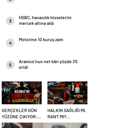
HSBC, havacılık hisselerini
3
mercek altına aldı
Motorine 10 kuruş zam
4
Aramco’nun net kârı yüzde 25
5
eridi
GERÇEKLER GÜN
HALKIN SAĞLIĞI MI,
YÜZÜNE ÇIKIYOR:
RANT MI?
KİLİMLİ’DE SABIR
KİLİMLİ’DE TEPKİ