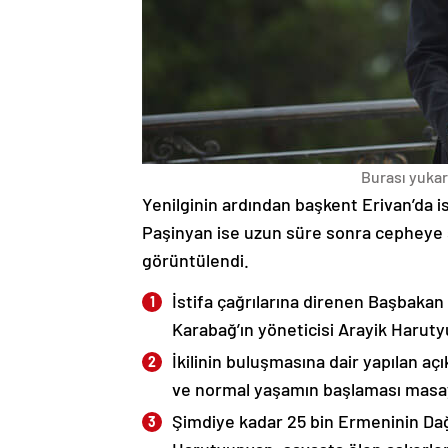
Burası yukarı
Yenilginin ardından başkent Erivan’da i
Paşinyan ise uzun süre sonra cepheye s
görüntülendi.
İstifa çağrılarına direnen Başbakan
Karabağ’ın yöneticisi Arayik Haruty
İkilinin buluşmasına dair yapılan a
ve normal yaşamın başlaması masaya
Şimdiye kadar 25 bin Ermeninin Dağ