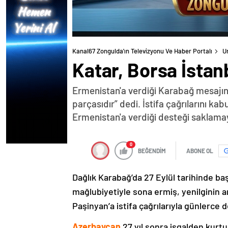
Kanal67 Zongulda'ın Televizyonu Ve Haber Portalı
U
Katar, Borsa İstanb
Ermenistan'a verdiği Karabağ mesajın
parçasıdır” dedi. İstifa çağrılarını k
Ermenistan'a verdiği desteği saklama
0
BEĞENDİM
ABONE OL
Dağlık Karabağ’da 27 Eylül tarihinde ba
mağlubiyetiyle sona ermiş, yenilginin 
Paşinyan’a istifa çağrılarıyla günlerce 
Azerbaycan
27 yıl sonra işgalden kurtu