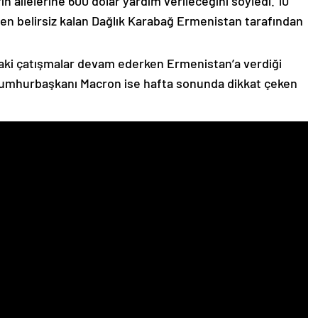
n ailelerine 600 dolar yardım verileceğini söyledi. 10
n belirsiz kalan Dağlık Karabağ Ermenistan tarafından
ki çatışmalar devam ederken Ermenistan’a verdiği
Cumhurbaşkanı Macron ise hafta sonunda dikkat çeken