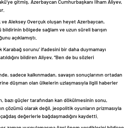
akü’ye gitmiş, Azerbaycan Cumhurbaşkanı İlham Aliyev,
ur.
k ve Aleksey Overçuk oluşan heyet Azerbaycan,
 bildirinin bölgede sağlam ve uzun süreli barışın
ğunu açıklamıştı.
lık Karabağ sorunu’ ifadesini bir daha duymamayı
ıldığını bildiren Aliyev, “Ben de bu sözleri
nde, sadece kalkınmadan, savaşın sonuçlarının ortadan
rine düşman olan ülkelerin uzlaşmasıyla ilgili haberler
nin, bazı güçler tarafından kan dökülmesinin sonu,
ın çözümü olarak değil, jeopolitik oyunların prizmasıyla
 çağdaş değerlerle bağdaşmadığını kaydetti.
er zaman vurgulamasına özel önem verdiklerini bildiren