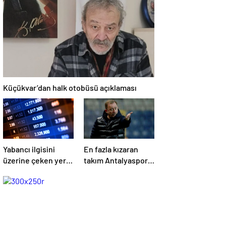
TAŞTI!
ÇEKEN ZİYARET!
Küçükvar’dan halk otobüsü açıklaması
Yabancı ilgisini
En fazla kızaran
üzerine çeken yerli
takım Antalyaspor!
hisseler
Tam 5 futbolcu….