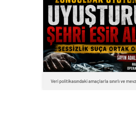
Veri politikasındaki amaçlarla sınırlı ve m
Adalet Bakanlığı Türkiye genelinde d
Son aylarda Adalet Bakanlığı’nın ülke g