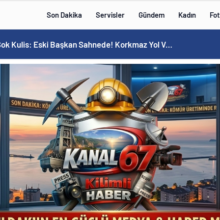
Son Dakika
Servisler
Gündem
Kadın
Fot
MHP’de Şok Kulis: Eski Başkan Sahnede! Korkmaz Yol Vermiyor