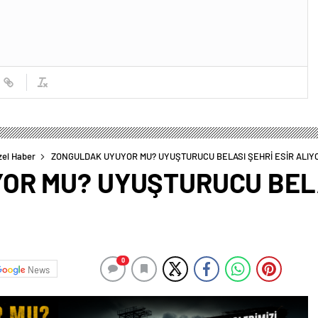
zel Haber
ZONGULDAK UYUYOR MU? UYUŞTURUCU BELASI ŞEHRİ ESİR ALIY
OR MU? UYUŞTURUCU BELA
0
News