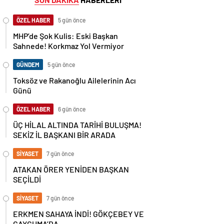
ÖZEL HABER
5 gün önce
MHP’de Şok Kulis: Eski Başkan
Sahnede! Korkmaz Yol Vermiyor
GÜNDEM
5 gün önce
Toksöz ve Rakanoğlu Ailelerinin Acı
Günü
ÖZEL HABER
6 gün önce
ÜÇ HİLAL ALTINDA TARİHİ BULUŞMA!
SEKİZ İL BAŞKANI BİR ARADA
SİYASET
7 gün önce
ATAKAN ÖRER YENİDEN BAŞKAN
SEÇİLDİ
SİYASET
7 gün önce
ERKMEN SAHAYA İNDİ! GÖKÇEBEY VE
ÇAYCUMA’DA