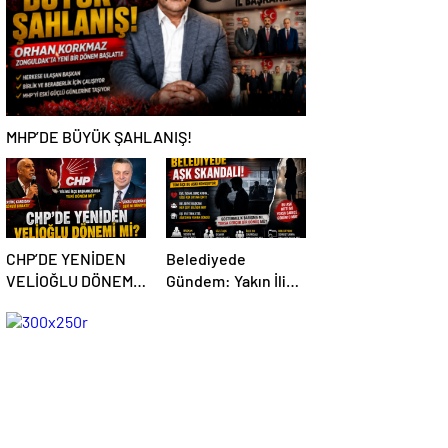
MHP’DE BÜYÜK ŞAHLANIŞ!
CHP’DE YENİDEN
Belediyede
VELİOĞLU DÖNEMİ
Gündem: Yakın İlişki
Mİ?
İddiaları