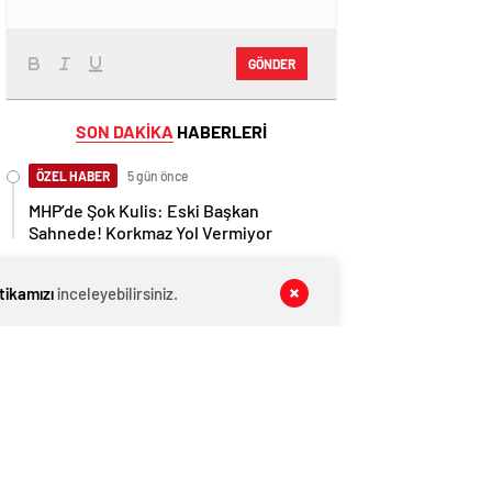
GÖNDER
SON DAKİKA
HABERLERİ
ÖZEL HABER
5 gün önce
MHP’de Şok Kulis: Eski Başkan
Sahnede! Korkmaz Yol Vermiyor
GÜNDEM
5 gün önce
itikamızı
inceleyebilirsiniz.
Toksöz ve Rakanoğlu Ailelerinin Acı
Günü
ÖZEL HABER
6 gün önce
ÜÇ HİLAL ALTINDA TARİHİ BULUŞMA!
SEKİZ İL BAŞKANI BİR ARADA
SİYASET
7 gün önce