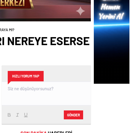
RAYA MI?
RI NEREYE ESERSE
HIZLI YORUM YAP
GÖNDER
SON DAKİKA
HABERLERİ