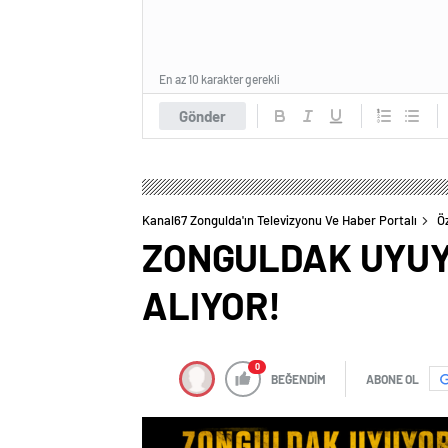
En az 10 karakter gerekli
Gönder
Kanal67 Zongulda'ın Televizyonu Ve Haber Portalı
Ö
ZONGULDAK UYUY
ALIYOR!
0
BEĞENDİM
ABONE OL