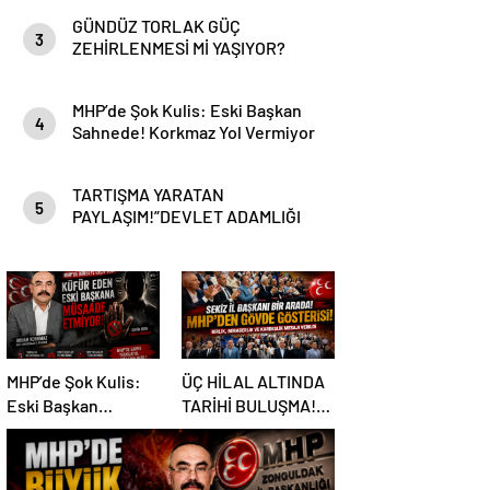
GÜNDÜZ TORLAK GÜÇ
3
ZEHİRLENMESİ Mİ YAŞIYOR?
MHP’de Şok Kulis: Eski Başkan
4
Sahnede! Korkmaz Yol Vermiyor
TARTIŞMA YARATAN
5
PAYLAŞIM!”DEVLET ADAMLIĞI
MI, HESAPLAŞMA MI?”
MHP’de Şok Kulis:
ÜÇ HİLAL ALTINDA
Eski Başkan
TARİHİ BULUŞMA!
Sahnede! Korkmaz
SEKİZ İL BAŞKANI
Yol Vermiyor
BİR ARADA