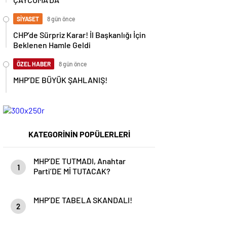
SİYASET
8 gün önce
CHP’de Sürpriz Karar! İl Başkanlığı İçin
Beklenen Hamle Geldi
ÖZEL HABER
8 gün önce
MHP’DE BÜYÜK ŞAHLANIŞ!
KATEGORİNİN POPÜLERLERİ
MHP’DE TUTMADI, Anahtar
1
Parti’DE Mİ TUTACAK?
MHP’DE TABELA SKANDALI!
2