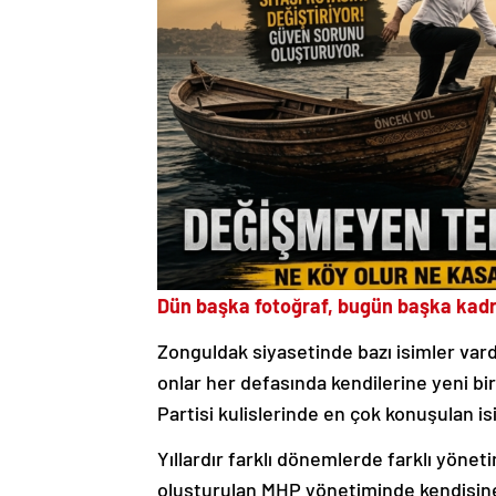
Dün başka fotoğraf, bugün başka kadr
Zonguldak siyasetinde bazı isimler var
onlar her defasında kendilerine yeni bi
Partisi kulislerinde en çok konuşulan i
Yıllardır farklı dönemlerde farklı yönet
oluşturulan MHP yönetiminde kendisine