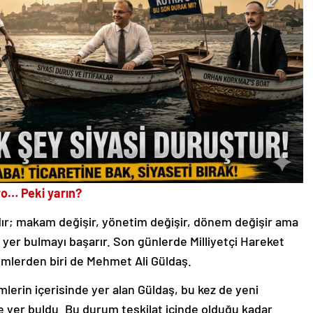
o… Peki yarın?
dır; makam değişir, yönetim değişir, dönem değişir ama
r yer bulmayı başarır. Son günlerde Milliyetçi Hareket
simlerden biri de Mehmet Ali Güldaş.
imlerin içerisinde yer alan Güldaş, bu kez de yeni
 yer buldu. Bu durum teşkilat içinde olduğu kadar