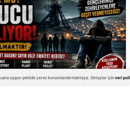
evzuata uygun şekilde çerez konumlandırmaktayız. Detaylar için
veri pol
üğmeye bastı… Peki Zonguldak neden sessiz?
enelinde uyuşturucuya karşı başlattığı kapsamlı