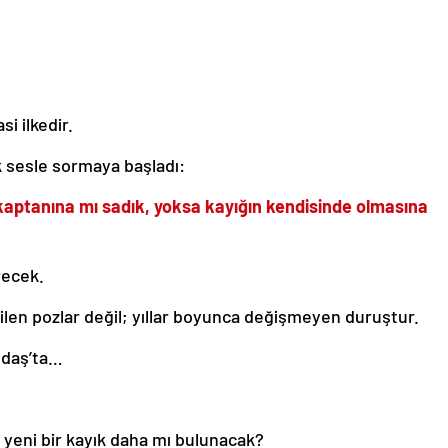
i ilkedir.
k sesle sormaya başladı:
aptanına mı sadık, yoksa kayığın kendisinde olmasına
recek.
ilen pozlar değil; yıllar boyunca değişmeyen duruştur.
ldaş’ta…
 yeni bir kayık daha mı bulunacak?