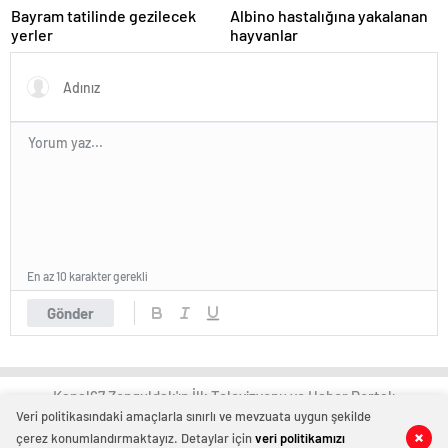
Bayram tatilinde gezilecek
Albino hastalığına yakalanan
yerler
hayvanlar
En az 10 karakter gerekli
Gönder
Kanal67 Zonguldak'ın İlk Televizyonu ve Haber Portalı
Veri politikasındaki amaçlarla sınırlı ve mevzuata uygun şekilde
çerez konumlandırmaktayız. Detaylar için
veri politikamızı
0
0