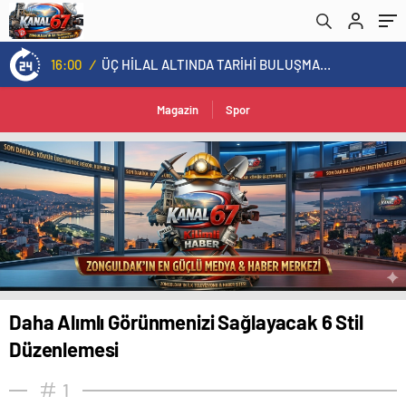
16:00
/
ÜÇ HİLAL ALTINDA TARİHİ BULUŞMA! SEKİZ İL BAŞKANI BİR ARADA
Magazin
Spor
Daha Alımlı Görünmenizi Sağlayacak 6 Stil
Düzenlemesi
1