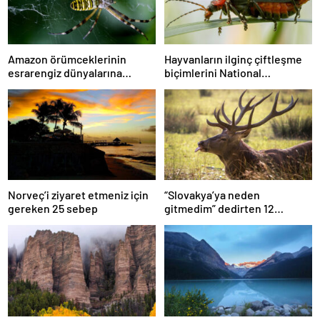
Amazon örümceklerinin
Hayvanların ilginç çiftleşme
esrarengiz dünyalarına
biçimlerini National
gitmeye hazır olun.
Geographic görüntüledi.
Norveç’i ziyaret etmeniz için
“Slovakya’ya neden
gereken 25 sebep
gitmedim” dedirten 12
fotoğraf