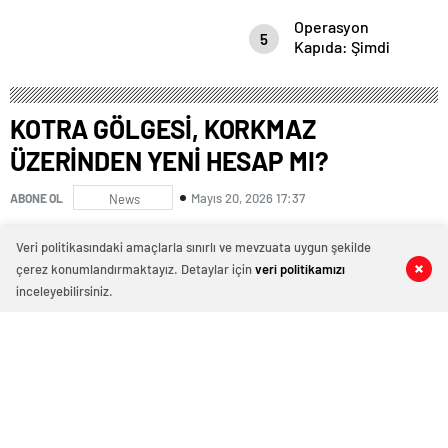
ADAMLIĞI MI,
Operasyon
HESAPLAŞMA
5
Kapıda: Şimdi
MI?”
Dikkat Etmeyen,
Sonra Feryat
Etmesin!
KOTRA GÖLGESİ, KORKMAZ
ÜZERİNDEN YENİ HESAP MI?
Mayıs 20, 2026 17:37
ABONE OL
News
Veri politikasındaki amaçlarla sınırlı ve mevzuata uygun şekilde
çerez konumlandırmaktayız. Detaylar için
veri politikamızı
0
0
0
0
inceleyebilirsiniz.