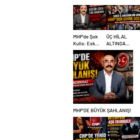
ŞAHLANIŞ!
MHP’de Şok
ÜÇ HİLAL
Kulis: Eski
ALTINDA
Başkan
TARİHİ
Sahnede!
BULUŞMA!
Korkmaz Yol
SEKİZ İL
Vermiyor
BAŞKANI
BİR ARADA
MHP’DE BÜYÜK ŞAHLANIŞ!