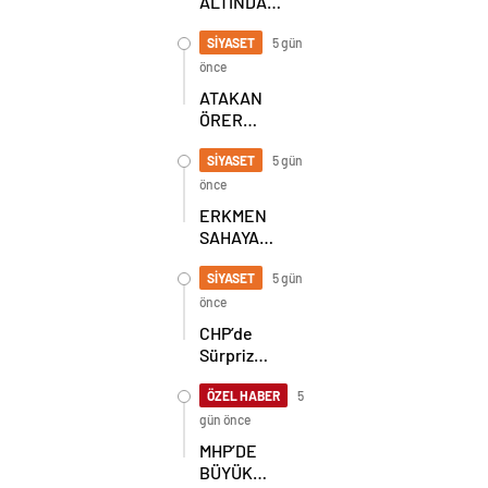
ALTINDA
TARİHİ
BULUŞMA!
SİYASET
5 gün
SEKİZ İL
önce
BAŞKANI
ATAKAN
BİR ARADA
ÖRER
YENİDEN
BAŞKAN
SİYASET
5 gün
SEÇİLDİ
önce
ERKMEN
SAHAYA
İNDİ!
GÖKÇEBEY
SİYASET
5 gün
VE
önce
ÇAYCUMA’DA
CHP’de
Sürpriz
Karar! İl
Başkanlığı
ÖZEL HABER
5
İçin
gün önce
Beklenen
MHP’DE
Hamle Geldi
BÜYÜK