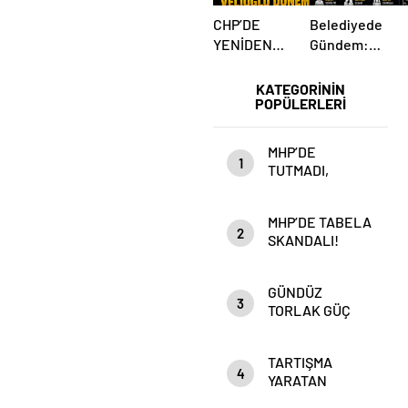
CHP’DE
Belediyede
YENİDEN
Gündem:
VELİOĞLU
Yakın İlişki
DÖNEMİ Mİ?
İddiaları
KATEGORİNİN
POPÜLERLERİ
MHP’DE
1
TUTMADI,
Anahtar Parti’DE
Mİ TUTACAK?
MHP’DE TABELA
2
SKANDALI!
GÜNDÜZ
3
TORLAK GÜÇ
ZEHİRLENMESİ
Mİ YAŞIYOR?
TARTIŞMA
4
YARATAN
PAYLAŞIM!”DEVLET