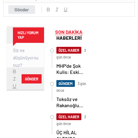
Gönder
SON DAKİKA
HIZLI YORUM
HABERLERİ
YAP
ÖZEL HABER
3
gün önce
MHP’de Şok
Kulis: Eski
Başkan
GÖNDER
Sahnede!
GÜNDEM
3 gün
Korkmaz Yol
önce
Vermiyor
Toksöz ve
Rakanoğlu
Ailelerinin
Acı Günü
ÖZEL HABER
3
gün önce
ÜÇ HİLAL