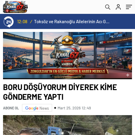
12:08
/
Toksöz ve Rakanoğlu Ailelerinin Acı Günü
BORU DÖŞÜYORUM DİYEREK KİME
GÖNDERME YAPTI
Mart 25, 2026 12:49
ABONE OL
News