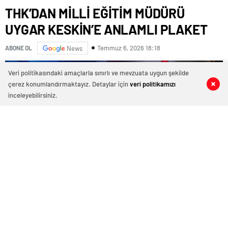
Korkmaz Yol
THK’DAN MİLLİ EĞİTİM MÜDÜRÜ
Vermiyor
UYGAR KESKİN’E ANLAMLI PLAKET
Temmuz 6, 2026 18:18
ABONE OL
News
Veri politikasındaki amaçlarla sınırlı ve mevzuata uygun şekilde
çerez konumlandırmaktayız. Detaylar için
veri politikamızı
0
0
0
0
inceleyebilirsiniz.
Başkan Nihat Aygün: “Eğitime ve Türk Hava