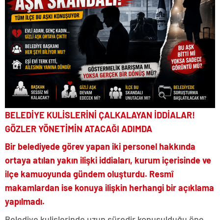
BELEDİYE KULİSLERİNİ ÇALKALAYAN İDDİALAR!
GÖZLER YÖNETİMİN ATACAĞI ADIMDA
Bir belediyede görev yapan iki personel hakkında
ortaya atılan yakın ilişki iddiaları, kurum içerisinde ve
ilçe kamuoyunda gündem oluşturdu. Resmî
makamlardan ise konuya ilişkin herhangi bir açıklama
yapılmadı.
Belediye kulislerinde uzun süredir konuşulduğu öne