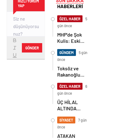
SON DAKİKA
HIZLI YORUM
HABERLERİ
YAP
ÖZEL HABER
5
gün önce
MHP’de Şok
Kulis: Eski
Başkan
GÖNDER
Sahnede!
GÜNDEM
5 gün
Korkmaz Yol
önce
Vermiyor
Toksöz ve
Rakanoğlu
Ailelerinin
Acı Günü
ÖZEL HABER
6
gün önce
ÜÇ HİLAL
ALTINDA
TARİHİ
BULUŞMA!
SİYASET
7 gün
SEKİZ İL
önce
BAŞKANI
ATAKAN
BİR ARADA