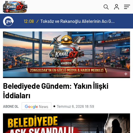
12:08
/
Toksöz ve Rakanoğlu Ailelerinin Acı Günü
Belediyede Gündem: Yakın İlişki
İddiaları
Temmuz 6, 2026 18:59
ABONE OL
News