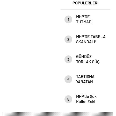
POPÜLERLERİ
MHP’DE
1
TUTMADI,
Anahtar Parti’DE
Mİ TUTACAK?
MHP’DE TABELA
2
SKANDALI!
GÜNDÜZ
3
TORLAK GÜÇ
ZEHİRLENMESİ
Mİ YAŞIYOR?
TARTIŞMA
4
YARATAN
PAYLAŞIM!”DEVLET
ADAMLIĞI MI,
MHP’de Şok
HESAPLAŞMA
5
Kulis: Eski
MI?”
Başkan
Sahnede!