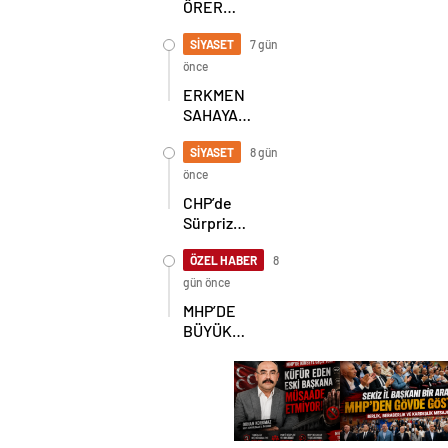
ÖRER
YENİDEN
BAŞKAN
SİYASET
7 gün
SEÇİLDİ
önce
ERKMEN
SAHAYA
İNDİ!
GÖKÇEBEY
SİYASET
8 gün
VE
önce
ÇAYCUMA’DA
CHP’de
Sürpriz
Karar! İl
Başkanlığı
ÖZEL HABER
8
İçin
gün önce
Beklenen
MHP’DE
Hamle Geldi
BÜYÜK
ŞAHLANIŞ!