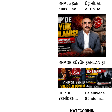
MHP’de Şok
ÜÇ HİLAL
Kulis: Eski
ALTINDA
Başkan
TARİHİ
Sahnede!
BULUŞMA!
Korkmaz Yol
SEKİZ İL
Vermiyor
BAŞKANI
BİR ARADA
MHP’DE BÜYÜK ŞAHLANIŞ!
CHP’DE
Belediyede
YENİDEN
Gündem:
VELİOĞLU
Yakın İlişki
DÖNEMİ Mİ?
İddiaları
KATEGORİNİN