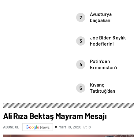
mülakat
Avusturya
2
başbakanı
Sebastian Kurz
ile ilgili
Joe Biden 6 aylık
bilinmeyenler
3
hedeflerini
açıkladı. Senato
buz gibi…
Putin’den
4
Ermenistan’ı
yıkan açıklama:
Karabağ
Kıvanç
Azerbaycan’ın
5
Tatlıtuğ’dan
ayrılmaz bir
evliliğine dair
parçasıdır!
çok çarpıcı
röportaj.
Ali Rıza Bektaş Mayram Mesajı
Mart 18, 2026 17:18
ABONE OL
News