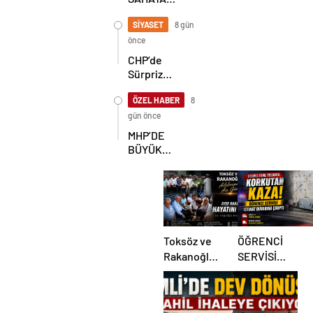
İNDİ!
GÖKÇEBEY
SİYASET
8 gün
VE
önce
ÇAYCUMA’DA
CHP’de
Sürpriz
Karar! İl
Başkanlığı
ÖZEL HABER
8
İçin
gün önce
Beklenen
MHP’DE
Hamle Geldi
BÜYÜK
ŞAHLANIŞ!
Toksöz ve
ÖĞRENCİ
Rakanoğlu
SERVİSİ
Ailelerinin
İSTİNAT
Acı Günü
DUVARINA
ÇARPTI