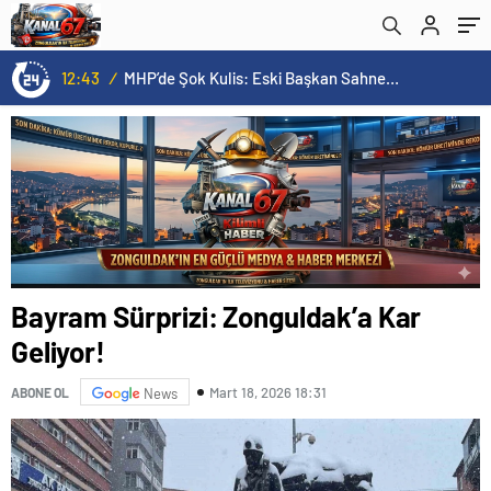
12:43
/
MHP’de Şok Kulis: Eski Başkan Sahnede! Korkmaz Yol Vermiyor
Bayram Sürprizi: Zonguldak’a Kar
Geliyor!
Mart 18, 2026 18:31
ABONE OL
News