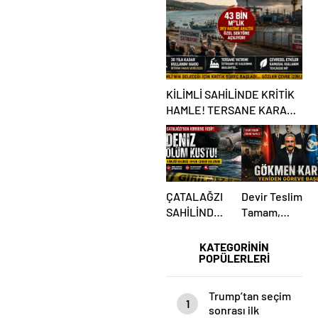
KİLİMLİ SAHİLİNDE KRİTİK
HAMLE! TERSANE KARARI
TARTIŞMA BAŞLATTI
ÇATALAĞZI
Devir Teslim
SAHİLİNDE
Tamam,
ESRARENGİZ
Mesaj Net
ÖLÜM!
Mi?
KATEGORİNİN
POPÜLERLERİ
Ülkücüler
Belediye
Önünde
Trump’tan seçim
1
Yemin Etti
sonrası ilk