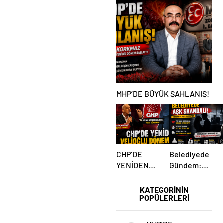
Sahnede!
BULUŞMA!
Korkmaz Yol
SEKİZ İL
Vermiyor
BAŞKANI
BİR ARADA
MHP’DE BÜYÜK ŞAHLANIŞ!
CHP’DE
Belediyede
YENİDEN
Gündem:
VELİOĞLU
Yakın İlişki
DÖNEMİ Mİ?
İddiaları
KATEGORİNİN
POPÜLERLERİ