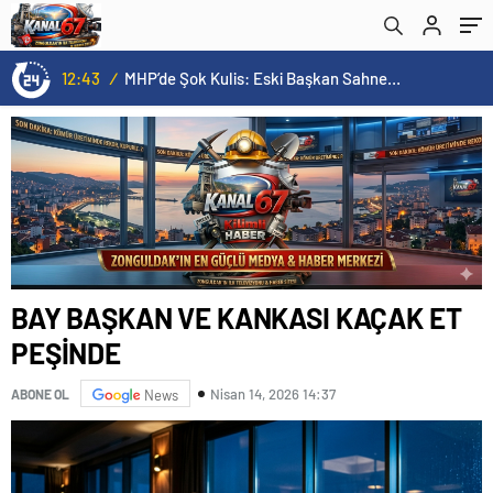
12:43
/
MHP’de Şok Kulis: Eski Başkan Sahnede! Korkmaz Yol Vermiyor
BAY BAŞKAN VE KANKASI KAÇAK ET
PEŞİNDE
Nisan 14, 2026 14:37
ABONE OL
News