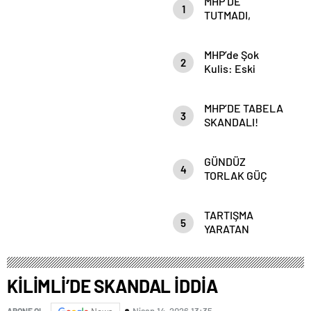
MHP’DE
1
TUTMADI,
Anahtar Parti’DE
Mİ TUTACAK?
MHP’de Şok
2
Kulis: Eski
Başkan
Sahnede!
MHP’DE TABELA
Korkmaz Yol
3
SKANDALI!
Vermiyor
GÜNDÜZ
4
TORLAK GÜÇ
ZEHİRLENMESİ
Mİ YAŞIYOR?
TARTIŞMA
5
YARATAN
PAYLAŞIM!”DEVLET
ADAMLIĞI MI,
HESAPLAŞMA
KİLİMLİ’DE SKANDAL İDDİA
MI?”