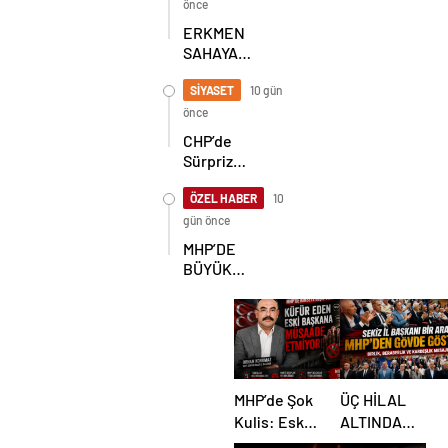
SEÇİLDİ
önce
ERKMEN
SAHAYA
İNDİ!
GÖKÇEBEY
SİYASET
10 gün
VE
önce
ÇAYCUMA’DA
CHP’de
Sürpriz
Karar! İl
Başkanlığı
ÖZEL HABER
10
İçin
gün önce
Beklenen
MHP’DE
Hamle Geldi
BÜYÜK
ŞAHLANIŞ!
MHP’de Şok
ÜÇ HİLAL
Kulis: Eski
ALTINDA
Başkan
TARİHİ