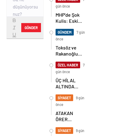
gün önce
MHP’de Şok
Kulis: Eski
Başkan
GÖNDER
Sahnede!
GÜNDEM
7 gün
Korkmaz Yol
önce
Vermiyor
Toksöz ve
Rakanoğlu
Ailelerinin
Acı Günü
ÖZEL HABER
7
gün önce
ÜÇ HİLAL
ALTINDA
TARİHİ
BULUŞMA!
SİYASET
9 gün
SEKİZ İL
önce
BAŞKANI
ATAKAN
BİR ARADA
ÖRER
YENİDEN
BAŞKAN
SİYASET
9 gün