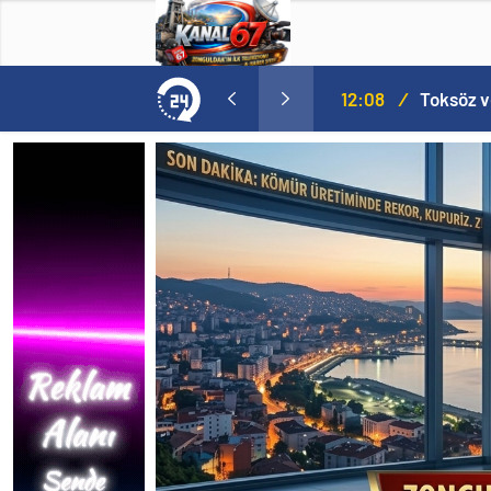
MHP’de Şok Kulis: Eski Başkan Sahnede! Korkmaz Yol Vermiyor
12:08
/
Toksöz v