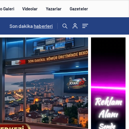
o Galeri
Videolar
Yazarlar
Gazeteler
16:00
Son dakika
/
haberleri