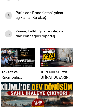
Putin’den Ermenistan’ı yıkan
4
açıklama: Karabağ
Azerbaycan’ın ayrılmaz bir
parçasıdır!
Kıvanç Tatlıtuğ’dan evliliğine
5
dair çok çarpıcı röportaj.
Toksöz ve
ÖĞRENCİ SERVİSİ
Rakanoğlu
İSTİNAT DUVARINA
Ailelerinin Acı Günü
ÇARPTI