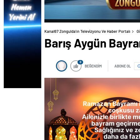
Kanal67 Zongulda'ın Televizyonu Ve Haber Portalı
G
Barış Aygün Bayra
0
BEĞENDİM
ABONE OL