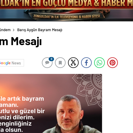
ündem
Barış Aygün Bayram Mesajı
m Mesajı
0
News