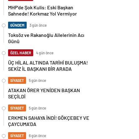
MHP’de Şok Kulis: Eski Başkan
Sahnede! Korkmaz Yol Vermiyor
GÜNDEM
3 gün önce
Toksöz ve Rakanoğlu Ailelerinin Acı
Günü
ÖZEL HABER
4 gün önce
ÜÇ HİLAL ALTINDA TARİHİ BULUŞMA!
SEKİZ İL BAŞKANI BİR ARADA
SİYASET
5 gün önce
ATAKAN ÖRER YENİDEN BAŞKAN
SEÇİLDİ
SİYASET
5 gün önce
ERKMEN SAHAYA İNDİ! GÖKÇEBEY VE
ÇAYCUMA’DA
SİYASET
6 gün önce