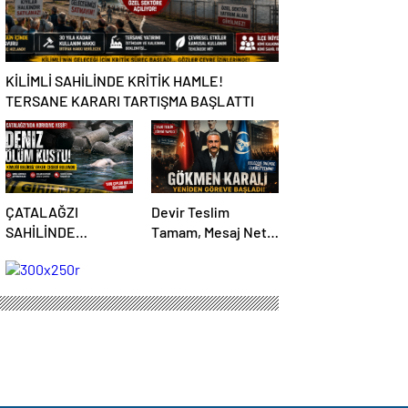
KİLİMLİ SAHİLİNDE KRİTİK HAMLE!
TERSANE KARARI TARTIŞMA BAŞLATTI
ÇATALAĞZI
Devir Teslim
SAHİLİNDE
Tamam, Mesaj Net
ESRARENGİZ
Mi? Ülkücüler
ÖLÜM!
Belediye Önünde
Yemin Etti
 buz gibi…
n Cumhuriyeti'nin ayrılmaz bir