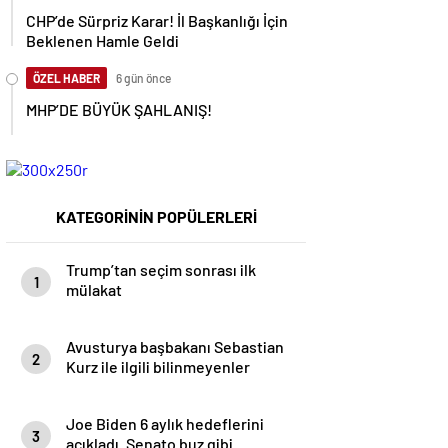
CHP’de Sürpriz Karar! İl Başkanlığı İçin
Beklenen Hamle Geldi
ÖZEL HABER
6 gün önce
MHP’DE BÜYÜK ŞAHLANIŞ!
KATEGORİNİN POPÜLERLERİ
Trump’tan seçim sonrası ilk
1
mülakat
Avusturya başbakanı Sebastian
2
Kurz ile ilgili bilinmeyenler
Joe Biden 6 aylık hedeflerini
3
açıkladı. Senato buz gibi…