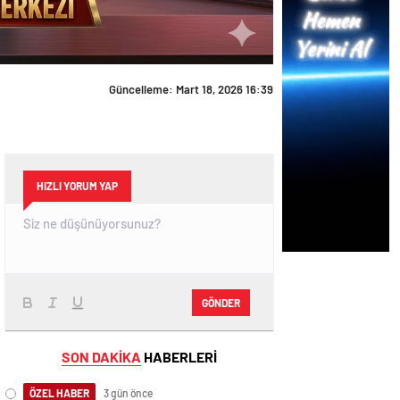
HIZLI YORUM YAP
GÖNDER
SON DAKİKA
HABERLERİ
ÖZEL HABER
3 gün önce