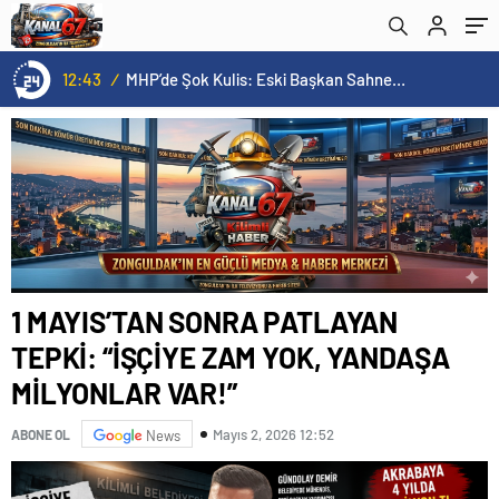
VAR!”
12:43
/
MHP’de Şok Kulis: Eski Başkan Sahnede! Korkmaz Yol Vermiyor
1 MAYIS’TAN SONRA PATLAYAN
TEPKİ: “İŞÇİYE ZAM YOK, YANDAŞA
MİLYONLAR VAR!”
Mayıs 2, 2026 12:52
ABONE OL
News