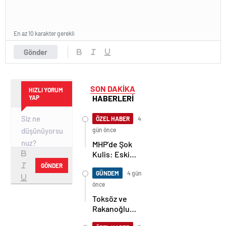
En az 10 karakter gerekli
Gönder
SON DAKİKA
HIZLI YORUM
HABERLERİ
YAP
ÖZEL HABER
4
gün önce
MHP’de Şok
Kulis: Eski
Başkan
GÖNDER
Sahnede!
GÜNDEM
4 gün
Korkmaz Yol
önce
Vermiyor
Toksöz ve
Rakanoğlu
Ailelerinin