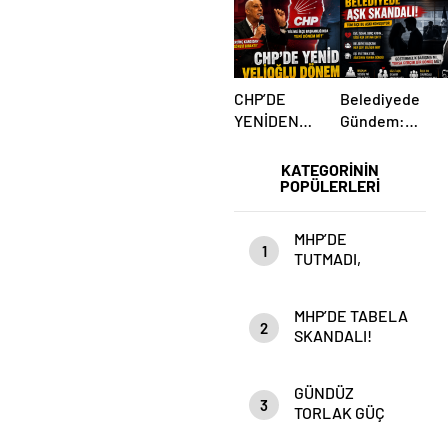
CHP’DE
Belediyede
YENİDEN
Gündem:
VELİOĞLU
Yakın İlişki
DÖNEMİ Mİ?
İddiaları
KATEGORİNİN
POPÜLERLERİ
MHP’DE
1
TUTMADI,
Anahtar Parti’DE
Mİ TUTACAK?
MHP’DE TABELA
2
SKANDALI!
GÜNDÜZ
3
TORLAK GÜÇ
ZEHİRLENMESİ