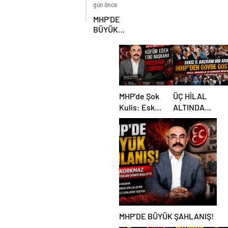
İçin
gün önce
Beklenen
MHP’DE
Hamle Geldi
BÜYÜK
ŞAHLANIŞ!
MHP’de Şok
ÜÇ HİLAL
Kulis: Eski
ALTINDA
Başkan
TARİHİ
Sahnede!
BULUŞMA!
Korkmaz Yol
SEKİZ İL
Vermiyor
BAŞKANI
BİR ARADA
MHP’DE BÜYÜK ŞAHLANIŞ!