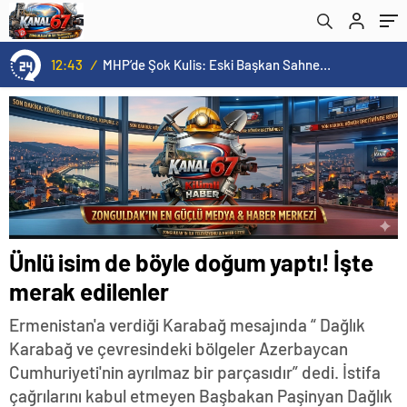
12:43
/
MHP’de Şok Kulis: Eski Başkan Sahnede! Korkmaz Yol Vermiyor
Ünlü isim de böyle doğum yaptı! İşte
merak edilenler
Ermenistan'a verdiği Karabağ mesajında “ Dağlık
Karabağ ve çevresindeki bölgeler Azerbaycan
Cumhuriyeti'nin ayrılmaz bir parçasıdır” dedi. İstifa
çağrılarını kabul etmeyen Başbakan Paşinyan Dağlık