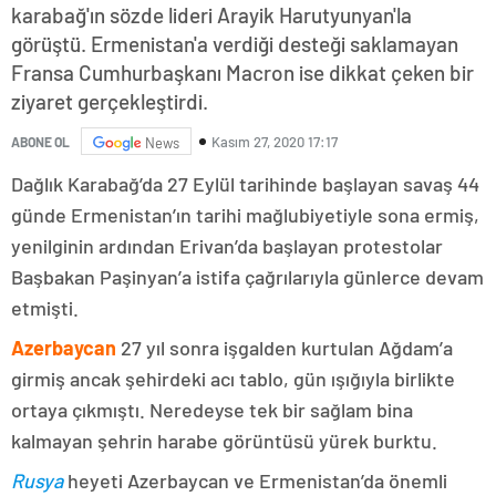
karabağ'ın sözde lideri Arayik Harutyunyan'la
görüştü. Ermenistan'a verdiği desteği saklamayan
Fransa Cumhurbaşkanı Macron ise dikkat çeken bir
ziyaret gerçekleştirdi.
Kasım 27, 2020 17:17
ABONE OL
News
Dağlık Karabağ’da 27 Eylül tarihinde başlayan savaş 44
günde Ermenistan’ın tarihi mağlubiyetiyle sona ermiş,
yenilginin ardından Erivan’da başlayan protestolar
Başbakan Paşinyan’a istifa çağrılarıyla günlerce devam
etmişti.
Azerbaycan
27 yıl sonra işgalden kurtulan Ağdam’a
girmiş ancak şehirdeki acı tablo, gün ışığıyla birlikte
ortaya çıkmıştı. Neredeyse tek bir sağlam bina
kalmayan şehrin harabe görüntüsü yürek burktu.
Rusya
heyeti Azerbaycan ve Ermenistan’da önemli