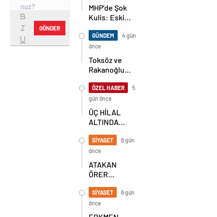
MHP’de Şok
Kulis: Eski
Başkan
GÖNDER
Sahnede!
GÜNDEM
4 gün
Korkmaz Yol
önce
Vermiyor
Toksöz ve
Rakanoğlu
Ailelerinin
Acı Günü
ÖZEL HABER
5
gün önce
ÜÇ HİLAL
ALTINDA
TARİHİ
BULUŞMA!
SİYASET
6 gün
SEKİZ İL
önce
BAŞKANI
ATAKAN
BİR ARADA
ÖRER
YENİDEN
BAŞKAN
SİYASET
6 gün
SEÇİLDİ
önce
ERKMEN