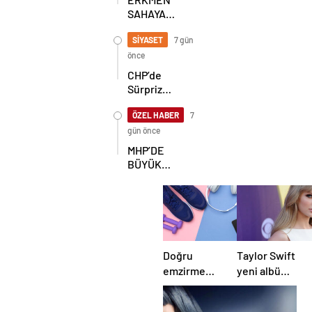
SAHAYA
İNDİ!
GÖKÇEBEY
SİYASET
7 gün
VE
önce
ÇAYCUMA’DA
CHP’de
Sürpriz
Karar! İl
Başkanlığı
ÖZEL HABER
7
İçin
gün önce
Beklenen
MHP’DE
Hamle Geldi
BÜYÜK
ŞAHLANIŞ!
Doğru
Taylor Swift
emzirme
yeni albüm
yöntemleri
planları için
nelerdir,
düğmeye