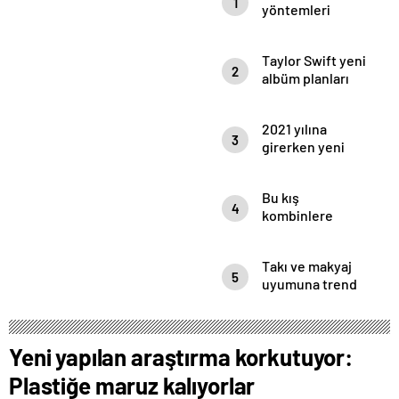
1
yöntemleri
nelerdir, sütün
yettiği nasıl
Taylor Swift yeni
anlaşılır?
2
albüm planları
için düğmeye
bastığını sosyal
2021 yılına
medyadan
3
girerken yeni
duyurdu!
saç modelleri
kendini
Bu kış
göstermeye
4
kombinlere
başladı.
doyacağınız
onlarca model
Takı ve makyaj
ve onlarca
5
uyumuna trend
detay.
örnekleri sizler
için derledik.
Yeni yapılan araştırma korkutuyor:
Plastiğe maruz kalıyorlar