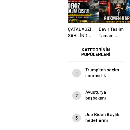
ÇATALAĞZI
Devir Teslim
SAHİLİNDE
Tamam,
ESRARENGİZ
Mesaj Net
ÖLÜM!
Mi?
KATEGORİNİN
POPÜLERLERİ
Ülkücüler
Belediye
Önünde
Trump’tan seçim
1
Yemin Etti
sonrası ilk
mülakat
Avusturya
2
başbakanı
Sebastian Kurz
ile ilgili
Joe Biden 6 aylık
bilinmeyenler
3
hedeflerini
açıkladı. Senato