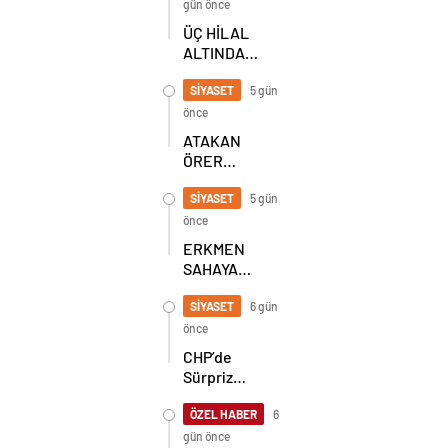
gün önce
ÜÇ HİLAL
ALTINDA
TARİHİ
BULUŞMA!
SİYASET
5 gün
SEKİZ İL
önce
BAŞKANI
ATAKAN
BİR ARADA
ÖRER
YENİDEN
BAŞKAN
SİYASET
5 gün
SEÇİLDİ
önce
ERKMEN
SAHAYA
İNDİ!
GÖKÇEBEY
SİYASET
6 gün
VE
önce
ÇAYCUMA’DA
CHP’de
Sürpriz
Karar! İl
Başkanlığı
ÖZEL HABER
6
İçin
gün önce