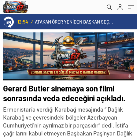
12:54
/
ATAKAN ÖRER YENİDEN BAŞKAN SEÇİLDİ
Gerard Butler sinemaya son filmi
sonrasında veda edeceğini açıkladı.
Ermenistan'a verdiği Karabağ mesajında “ Dağlık
Karabağ ve çevresindeki bölgeler Azerbaycan
Cumhuriyeti'nin ayrılmaz bir parçasıdır” dedi. İstifa
çağrılarını kabul etmeyen Başbakan Paşinyan Dağlık