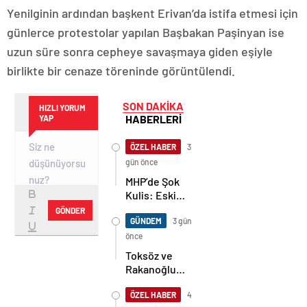
Yenilginin ardından başkent Erivan’da istifa etmesi için
günlerce protestolar yapılan Başbakan Paşinyan ise
uzun süre sonra cepheye savaşmaya giden eşiyle
birlikte bir cenaze töreninde görüntülendi.
SON DAKİKA
HIZLI YORUM
HABERLERİ
YAP
ÖZEL HABER
3
gün önce
MHP’de Şok
Kulis: Eski
Başkan
GÖNDER
Sahnede!
GÜNDEM
3 gün
Korkmaz Yol
önce
Vermiyor
Toksöz ve
Rakanoğlu
Ailelerinin
Acı Günü
ÖZEL HABER
4