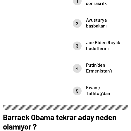
1
Yemin Etti
sonrası ilk
mülakat
Avusturya
2
başbakanı
Sebastian Kurz
ile ilgili
Joe Biden 6 aylık
bilinmeyenler
3
hedeflerini
açıkladı. Senato
buz gibi…
Putin’den
4
Ermenistan’ı
yıkan açıklama:
Karabağ
Kıvanç
Azerbaycan’ın
5
Tatlıtuğ’dan
ayrılmaz bir
evliliğine dair
parçasıdır!
çok çarpıcı
röportaj.
Barrack Obama tekrar aday neden
olamıyor ?