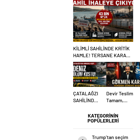
ÇARPTI
KİLİMLİ SAHİLİNDE KRİTİK
HAMLE! TERSANE KARARI
TARTIŞMA BAŞLATTI
ÇATALAĞZI
Devir Teslim
SAHİLİNDE
Tamam,
ESRARENGİZ
Mesaj Net
ÖLÜM!
Mi?
KATEGORİNİN
POPÜLERLERİ
Ülkücüler
Belediye
Önünde
Trump’tan seçim