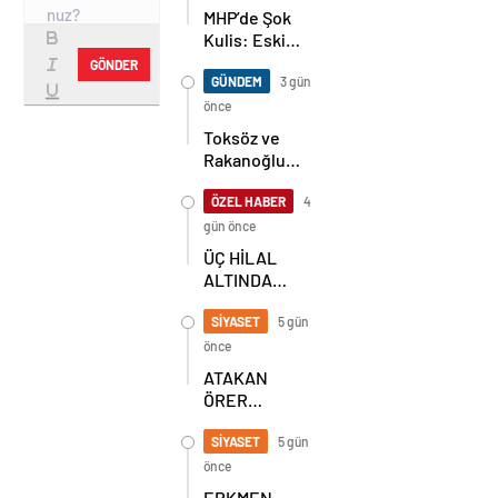
MHP’de Şok
Kulis: Eski
Başkan
GÖNDER
Sahnede!
GÜNDEM
3 gün
Korkmaz Yol
önce
Vermiyor
Toksöz ve
Rakanoğlu
Ailelerinin
Acı Günü
ÖZEL HABER
4
gün önce
ÜÇ HİLAL
ALTINDA
TARİHİ
BULUŞMA!
SİYASET
5 gün
SEKİZ İL
önce
BAŞKANI
ATAKAN
BİR ARADA
ÖRER
YENİDEN
BAŞKAN
SİYASET
5 gün
SEÇİLDİ
önce
ERKMEN