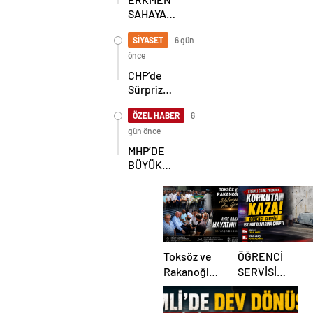
SAHAYA
İNDİ!
GÖKÇEBEY
SİYASET
6 gün
VE
önce
ÇAYCUMA’DA
CHP’de
Sürpriz
Karar! İl
Başkanlığı
ÖZEL HABER
6
İçin
gün önce
Beklenen
MHP’DE
Hamle Geldi
BÜYÜK
ŞAHLANIŞ!
Toksöz ve
ÖĞRENCİ
Rakanoğlu
SERVİSİ
Ailelerinin
İSTİNAT
Acı Günü
DUVARINA