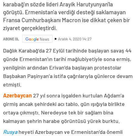
karabağ'ın sözde lideri Arayik Harutyunyan'la
görüştü. Ermenistan'a verdiği desteği saklamayan
Fransa Cumhurbaşkanı Macron ise dikkat çeken bir
ziyaret gerçekleştirdi.
Aralık 4, 2020 14:27
ABONE OL
News
Dağlık Karabağ’da 27 Eylül tarihinde başlayan savaş 44
günde Ermenistan’ın tarihi mağlubiyetiyle sona ermiş,
yenilginin ardından Erivan’da başlayan protestolar
Başbakan Paşinyan’a istifa çağrılarıyla günlerce devam
etmişti.
Azerbaycan
27 yıl sonra işgalden kurtulan Ağdam’a
girmiş ancak şehirdeki acı tablo, gün ışığıyla birlikte
ortaya çıkmıştı. Neredeyse tek bir sağlam bina
kalmayan şehrin harabe görüntüsü yürek burktu.
Rusya
heyeti Azerbaycan ve Ermenistan’da önemli