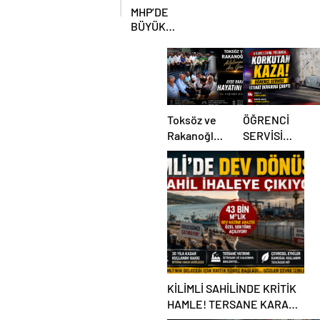
Beklenen
MHP’DE
Hamle Geldi
BÜYÜK
ŞAHLANIŞ!
Toksöz ve
ÖĞRENCİ
Rakanoğlu
SERVİSİ
Ailelerinin
İSTİNAT
Acı Günü
DUVARINA
ÇARPTI
KİLİMLİ SAHİLİNDE KRİTİK
HAMLE! TERSANE KARARI
TARTIŞMA BAŞLATTI