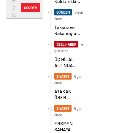
Kulis: Eski
Başkan
GÖNDER
Sahnede!
GÜNDEM
3 gün
Korkmaz Yol
önce
Vermiyor
Toksöz ve
Rakanoğlu
Ailelerinin
Acı Günü
ÖZEL HABER
4
gün önce
ÜÇ HİLAL
ALTINDA
TARİHİ
BULUŞMA!
SİYASET
5 gün
SEKİZ İL
önce
BAŞKANI
ATAKAN
BİR ARADA
ÖRER
YENİDEN
BAŞKAN
SİYASET
5 gün
SEÇİLDİ
önce
ERKMEN
SAHAYA