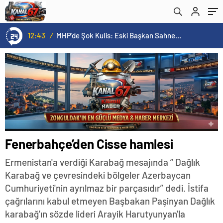
12:43
/
MHP’de Şok Kulis: Eski Başkan Sahnede! Korkmaz Yol Vermiyor
Fenerbahçe’den Cisse hamlesi
Ermenistan'a verdiği Karabağ mesajında “ Dağlık
Karabağ ve çevresindeki bölgeler Azerbaycan
Cumhuriyeti'nin ayrılmaz bir parçasıdır” dedi. İstifa
çağrılarını kabul etmeyen Başbakan Paşinyan Dağlık
karabağ'ın sözde lideri Arayik Harutyunyan'la