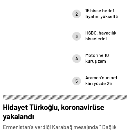
15 hisse hedef
2
fiyatını yükseltti
HSBC, havacılık
3
hisselerini
mercek altına
aldı
Motorine 10
4
kuruş zam
Aramco’nun net
5
kârı yüzde 25
eridi
Hidayet Türkoğlu, koronavirüse
yakalandı
Ermenistan'a verdiği Karabağ mesajında “ Dağlık