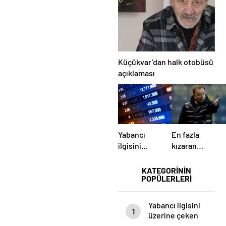
TAŞTI!
ZİYARET!
Küçükvar’dan halk otobüsü
açıklaması
Yabancı
En fazla
ilgisini
kızaran
üzerine
takım
çeken yerli
Antalyaspor!
KATEGORİNİN
POPÜLERLERİ
hisseler
Tam 5
futbolcu….
Yabancı ilgisini
1
üzerine çeken
yerli hisseler