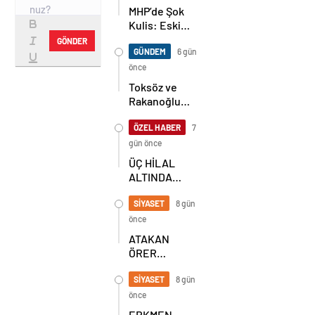
MHP’de Şok
Kulis: Eski
Başkan
GÖNDER
Sahnede!
GÜNDEM
6 gün
Korkmaz Yol
önce
Vermiyor
Toksöz ve
Rakanoğlu
Ailelerinin
Acı Günü
ÖZEL HABER
7
gün önce
ÜÇ HİLAL
ALTINDA
TARİHİ
BULUŞMA!
SİYASET
8 gün
SEKİZ İL
önce
BAŞKANI
ATAKAN
BİR ARADA
ÖRER
YENİDEN
BAŞKAN
SİYASET
8 gün
SEÇİLDİ
önce
ERKMEN