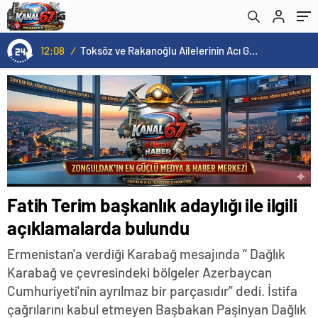
16:00
/
ÜÇ HİLAL ALTINDA TARİHİ BULUŞMA! SEKİZ İL BAŞKANI BİR ARADA
Fatih Terim başkanlık adaylığı ile ilgili
açıklamalarda bulundu
Ermenistan'a verdiği Karabağ mesajında “ Dağlık
Karabağ ve çevresindeki bölgeler Azerbaycan
Cumhuriyeti'nin ayrılmaz bir parçasıdır” dedi. İstifa
çağrılarını kabul etmeyen Başbakan Paşinyan Dağlık