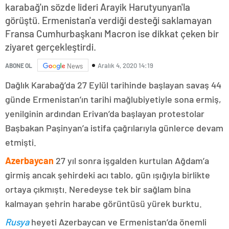
karabağ'ın sözde lideri Arayik Harutyunyan'la
görüştü. Ermenistan'a verdiği desteği saklamayan
Fransa Cumhurbaşkanı Macron ise dikkat çeken bir
ziyaret gerçekleştirdi.
Aralık 4, 2020 14:19
ABONE OL
News
Dağlık Karabağ’da 27 Eylül tarihinde başlayan savaş 44
günde Ermenistan’ın tarihi mağlubiyetiyle sona ermiş,
yenilginin ardından Erivan’da başlayan protestolar
Başbakan Paşinyan’a istifa çağrılarıyla günlerce devam
etmişti.
Azerbaycan
27 yıl sonra işgalden kurtulan Ağdam’a
girmiş ancak şehirdeki acı tablo, gün ışığıyla birlikte
ortaya çıkmıştı. Neredeyse tek bir sağlam bina
kalmayan şehrin harabe görüntüsü yürek burktu.
Rusya
heyeti Azerbaycan ve Ermenistan’da önemli