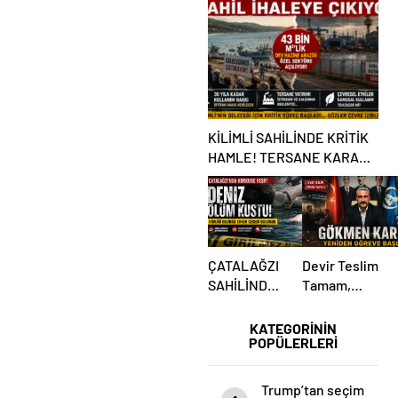
ÇARPTI
KİLİMLİ SAHİLİNDE KRİTİK
HAMLE! TERSANE KARARI
TARTIŞMA BAŞLATTI
ÇATALAĞZI
Devir Teslim
SAHİLİNDE
Tamam,
ESRARENGİZ
Mesaj Net
ÖLÜM!
Mi?
KATEGORİNİN
POPÜLERLERİ
Ülkücüler
Belediye
Önünde
Trump’tan seçim