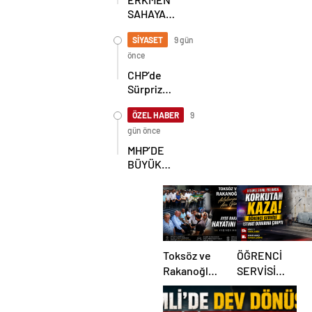
SAHAYA
İNDİ!
GÖKÇEBEY
SİYASET
9 gün
VE
önce
ÇAYCUMA’DA
CHP’de
Sürpriz
Karar! İl
Başkanlığı
ÖZEL HABER
9
İçin
gün önce
Beklenen
MHP’DE
Hamle Geldi
BÜYÜK
ŞAHLANIŞ!
Toksöz ve
ÖĞRENCİ
Rakanoğlu
SERVİSİ
Ailelerinin
İSTİNAT
Acı Günü
DUVARINA