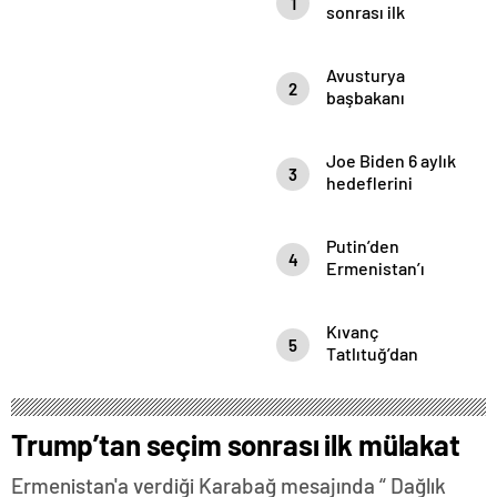
1
Yemin Etti
sonrası ilk
mülakat
Avusturya
2
başbakanı
Sebastian Kurz
ile ilgili
Joe Biden 6 aylık
bilinmeyenler
3
hedeflerini
açıkladı. Senato
buz gibi…
Putin’den
4
Ermenistan’ı
yıkan açıklama:
Karabağ
Kıvanç
Azerbaycan’ın
5
Tatlıtuğ’dan
ayrılmaz bir
evliliğine dair
parçasıdır!
çok çarpıcı
röportaj.
Trump’tan seçim sonrası ilk mülakat
Ermenistan'a verdiği Karabağ mesajında “ Dağlık