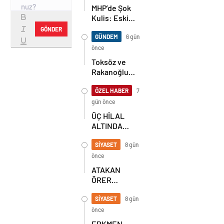
MHP’de Şok
Kulis: Eski
Başkan
GÖNDER
Sahnede!
GÜNDEM
6 gün
Korkmaz Yol
önce
Vermiyor
Toksöz ve
Rakanoğlu
Ailelerinin
Acı Günü
ÖZEL HABER
7
gün önce
ÜÇ HİLAL
ALTINDA
TARİHİ
BULUŞMA!
SİYASET
8 gün
SEKİZ İL
önce
BAŞKANI
ATAKAN
BİR ARADA
ÖRER
YENİDEN
BAŞKAN
SİYASET
8 gün
SEÇİLDİ
önce
ERKMEN