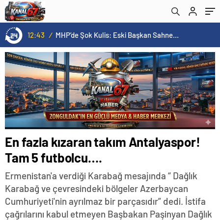
12:43
/
MHP’de Şok Kulis: Eski Başkan Sahnede! Korkmaz Yol Vermiyor
En fazla kızaran takım Antalyaspor!
Tam 5 futbolcu….
Ermenistan'a verdiği Karabağ mesajında “ Dağlık
Karabağ ve çevresindeki bölgeler Azerbaycan
Cumhuriyeti'nin ayrılmaz bir parçasıdır” dedi. İstifa
çağrılarını kabul etmeyen Başbakan Paşinyan Dağlık