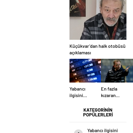
KİLİMLİ’DE
TEPKİ
SABIR
ÇEKEN
TAŞTI!
ZİYARET!
Küçükvar’dan halk otobüsü
açıklaması
Yabancı
En fazla
ilgisini
kızaran
üzerine
takım
çeken yerli
Antalyaspor!
KATEGORİNİN
POPÜLERLERİ
hisseler
Tam 5
futbolcu….
Yabancı ilgisini