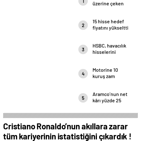
1
üzerine çeken
yerli hisseler
15 hisse hedef
2
fiyatını yükseltti
HSBC, havacılık
3
hisselerini
mercek altına
aldı
Motorine 10
4
kuruş zam
Aramco’nun net
5
kârı yüzde 25
eridi
Cristiano Ronaldo’nun akıllara zarar
tüm kariyerinin istatistiğini çıkardık !