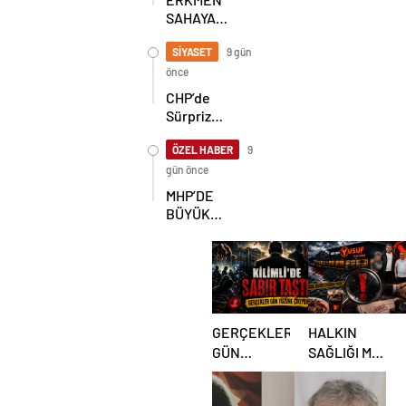
SAHAYA
İNDİ!
GÖKÇEBEY
SİYASET
9 gün
VE
önce
ÇAYCUMA’DA
CHP’de
Sürpriz
Karar! İl
Başkanlığı
ÖZEL HABER
9
İçin
gün önce
Beklenen
MHP’DE
Hamle Geldi
BÜYÜK
ŞAHLANIŞ!
GERÇEKLER
HALKIN
GÜN
SAĞLIĞI MI,
YÜZÜNE
RANT MI?
ÇIKIYOR:
KİLİMLİ’DE