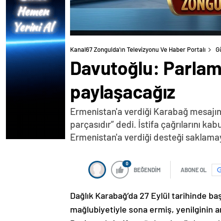
Kanal67 Zongulda'ın Televizyonu Ve Haber Portalı
G
Davutoğlu: Parlam
paylaşacağız
Ermenistan'a verdiği Karabağ mesajın
parçasıdır” dedi. İstifa çağrılarını k
Ermenistan'a verdiği desteği saklama
0
BEĞENDİM
ABONE OL
Dağlık Karabağ’da 27 Eylül tarihinde ba
mağlubiyetiyle sona ermiş, yenilginin 