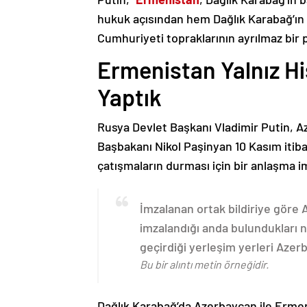
hukuk açısından hem Dağlık Karabağ’ı
Cumhuriyeti topraklarının ayrılmaz bir 
Ermenistan Yalnız H
Yaptık
Rusya Devlet Başkanı Vladimir Putin, 
Başbakanı Nikol Paşinyan 10 Kasım itib
çatışmaların durması için bir anlaşma i
İmzalanan ortak bildiriye göre
imzalandığı anda bulundukları n
geçirdiği yerleşim yerleri Aze
Bu bir alıntı metin örneğidir.
Dağlık Karabağ’da Azerbaycan ile Erme