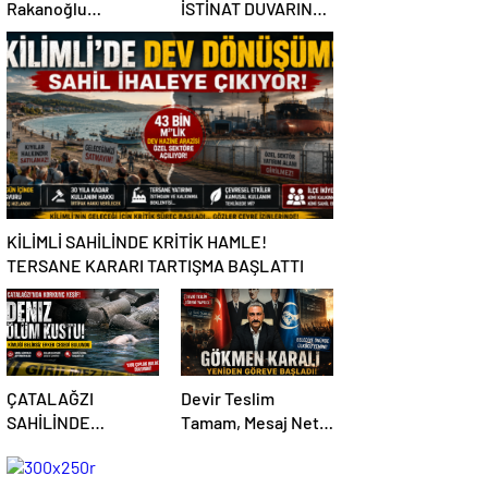
Rakanoğlu
İSTİNAT DUVARINA
Ailelerinin Acı Günü
ÇARPTI
KİLİMLİ SAHİLİNDE KRİTİK HAMLE!
TERSANE KARARI TARTIŞMA BAŞLATTI
ÇATALAĞZI
Devir Teslim
SAHİLİNDE
Tamam, Mesaj Net
ESRARENGİZ
Mi? Ülkücüler
ÖLÜM!
Belediye Önünde