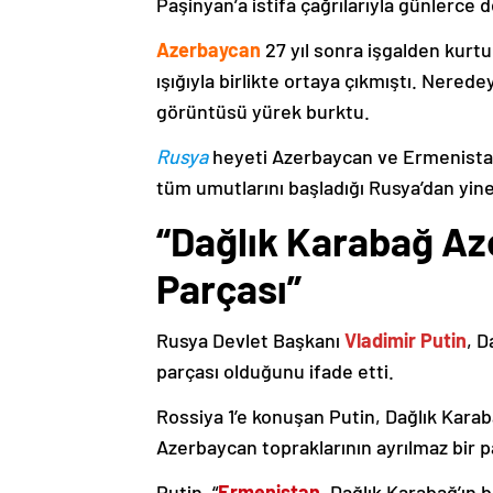
Paşinyan’a istifa çağrılarıyla günlerce 
Azerbaycan
27 yıl sonra işgalden kurtu
ışığıyla birlikte ortaya çıkmıştı. Nere
görüntüsü yürek burktu.
Rusya
heyeti Azerbaycan ve Ermenistan
tüm umutlarını başladığı Rusya’dan yine
“Dağlık Karabağ Az
Parçası”
Rusya Devlet Başkanı
Vladimir Putin
, D
parçası olduğunu ifade etti.
Rossiya 1’e konuşan Putin, Dağlık Karaba
Azerbaycan topraklarının ayrılmaz bir p
Putin, “
Ermenistan
, Dağlık Karabağ’ın 