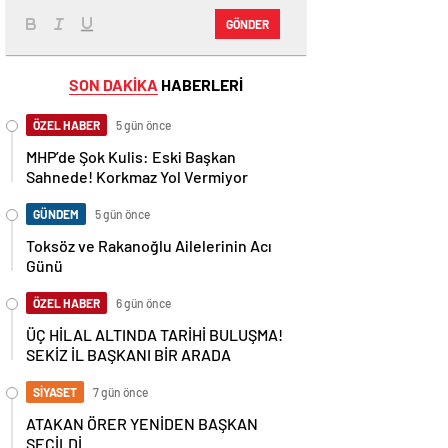
GÖNDER
SON DAKİKA
HABERLERİ
ÖZEL HABER
5 gün önce
MHP’de Şok Kulis: Eski Başkan
Sahnede! Korkmaz Yol Vermiyor
GÜNDEM
5 gün önce
Toksöz ve Rakanoğlu Ailelerinin Acı
Günü
ÖZEL HABER
6 gün önce
ÜÇ HİLAL ALTINDA TARİHİ BULUŞMA!
SEKİZ İL BAŞKANI BİR ARADA
SİYASET
7 gün önce
ATAKAN ÖRER YENİDEN BAŞKAN
SEÇİLDİ