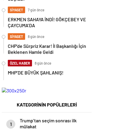
SİYASET
7 gün önce
ERKMEN SAHAYA İNDİ! GÖKÇEBEY VE
ÇAYCUMA’DA
SİYASET
8 gün önce
CHP’de Sürpriz Karar! İl Başkanlığı İçin
Beklenen Hamle Geldi
ÖZEL HABER
8 gün önce
MHP’DE BÜYÜK ŞAHLANIŞ!
KATEGORİNİN POPÜLERLERİ
Trump’tan seçim sonrası ilk
1
mülakat