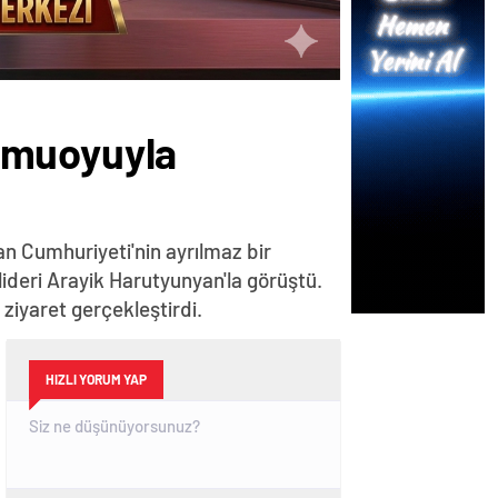
amuoyuyla
n Cumhuriyeti'nin ayrılmaz bir
lideri Arayik Harutyunyan'la görüştü.
iyaret gerçekleştirdi.
HIZLI YORUM YAP