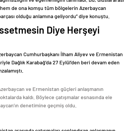
n hem de ona komşu tüm bölgelerin Azerbaycan
parçası olduğu anlamına geliyordu” diye konuştu.
issetmesin Diye Herşeyi
Azerbaycan Cumhurbaşkanı İlham Aliyev ve Ermenistan
ariyle Dağlık Karabağ’da 27 Eylül’den beri devam eden
mzalamıştı.
 Azerbaycan ve Ermenistan güçleri anlaşmanın
oktalarda kaldı. Böylece çatışmalar esnasında ele
rbaycan’ın denetimine geçmiş oldu.
nistan arasında çatışmaları sonlandıran anlaşmanın