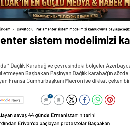
ündem
Davutoğlu: Parlamenter sistem modelimizi kamuoyuyla paylaşacağız
enter sistem modelimizi k
da “ Dağlık Karabağ ve çevresindeki bölgeler Azerbayca
abul etmeyen Başbakan Paşinyan Dağlık karabağ'ın sözde 
yan Fransa Cumhurbaşkanı Macron ise dikkat çeken bir z
0
News
şlayan savaş 44 günde Ermenistan’ın tarihi
ardından Erivan’da başlayan protestolar Başbakan