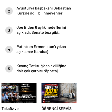
Avusturya başbakanı Sebastian
2
Kurz ile ilgili bilinmeyenler
Joe Biden 6 aylık hedeflerini
3
açıkladı. Senato buz gibi…
Putin’den Ermenistan’ı yıkan
4
açıklama: Karabağ
Azerbaycan’ın ayrılmaz bir
parçasıdır!
Kıvanç Tatlıtuğ’dan evliliğine
5
dair çok çarpıcı röportaj.
Toksöz ve
ÖĞRENCİ SERVİSİ