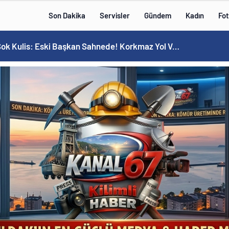
Son Dakika
Servisler
Gündem
Kadın
Fot
MHP’de Şok Kulis: Eski Başkan Sahnede! Korkmaz Yol Vermiyor