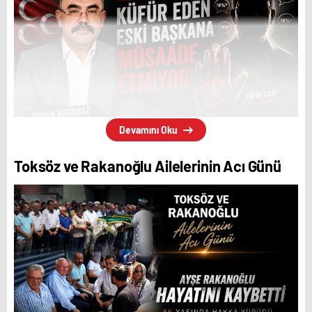
Devamını Oku
Toksöz ve Rakanoğlu Ailelerinin Acı Günü
Milliyetçi Hareket Partisi (MHP) Zonguldak
teşkilatında kulisleri hareketlendiren gelişmeler
yaşanıyor. Parti içerisinde eski il başkanının
yeniden etkili olmaya çalıştığı yönündeki iddialar
dikkat çekerken, teşkilat içinde yaşanan
gelişmelerin seçim sürecine nasıl yansıyacağı
merak konusu oldu.