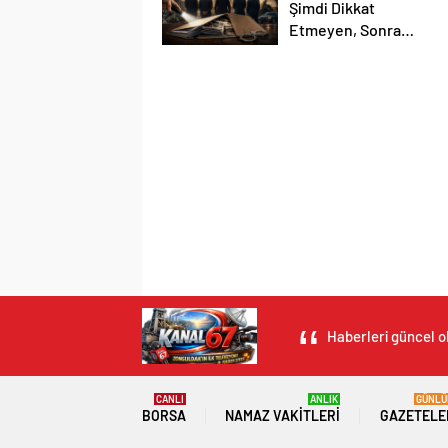
Şimdi Dikkat
Etmeyen, Sonra
Feryat Etmesin!
Haberleri güncel ol
CANLI
ANLIK
GÜNLÜ
BORSA
NAMAZ VAKITLERI
GAZETELE