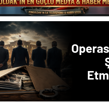
Operas
Etm
Fer