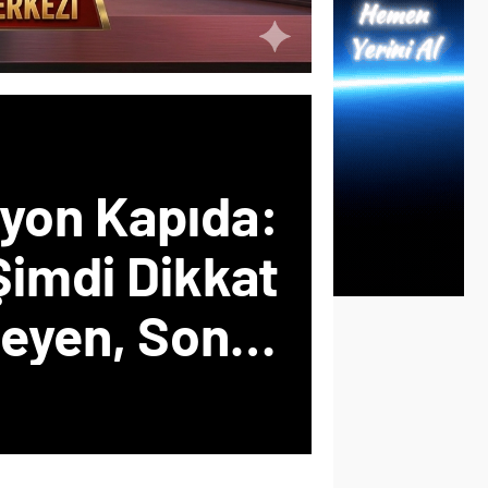
yon Kapıda:
KOTRA
Şimdi Dikkat
DERSİ
eyen, Sonra
GERE
yat Etmesin!