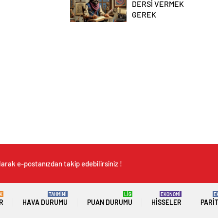
DERSİ VERMEK
GEREK
arak e-postanızdan takip edebilirsiniz !
K
TAHMİNİ
LİG
EKONOMİ
E
R
HAVA DURUMU
PUAN DURUMU
HISSELER
PARI