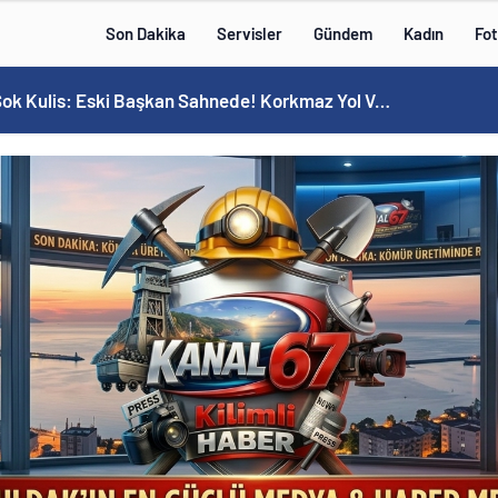
Son Dakika
Servisler
Gündem
Kadın
Fot
MHP’de Şok Kulis: Eski Başkan Sahnede! Korkmaz Yol Vermiyor