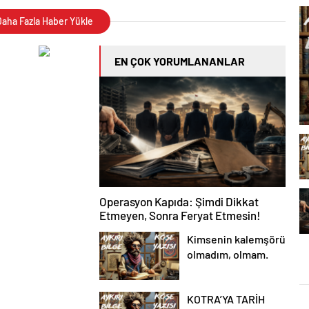
aha Fazla Haber Yükle
EN ÇOK YORUMLANANLAR
Operasyon Kapıda: Şimdi Dikkat
Etmeyen, Sonra Feryat Etmesin!
Kimsenin kalemşörü
olmadım, olmam.
KOTRA’YA TARİH