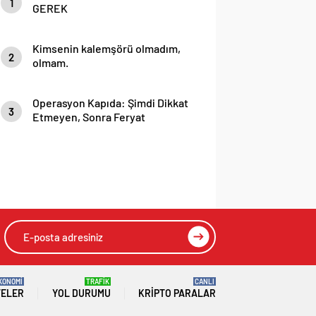
1
GEREK
Kimsenin kalemşörü olmadım,
2
olmam.
Operasyon Kapıda: Şimdi Dikkat
3
Etmeyen, Sonra Feryat
Etmesin!
KONOMİ
TRAFİK
CANLI
TELER
YOL DURUMU
KRIPTO PARALAR