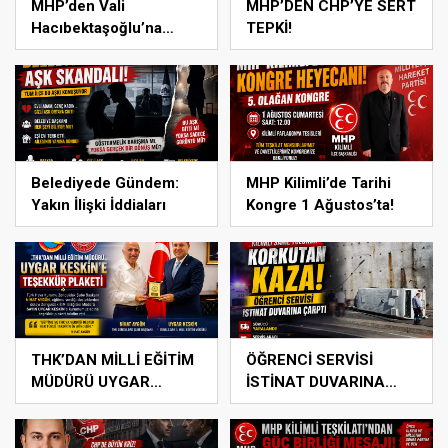
MHP’den Vali
MHP’DEN CHP’YE SERT
Hacıbektaşoğlu’na
TEPKİ!
Anlamlı Ziyaret
Belediyede Gündem:
MHP Kilimli’de Tarihi
Yakın İlişki İddiaları
Kongre 1 Ağustos’ta!
THK’DAN MİLLİ EĞİTİM
ÖĞRENCİ SERVİSİ
MÜDÜRÜ UYGAR
İSTİNAT DUVARINA
KESKİN’E ANLAMLI
ÇARPTI
PLAKET