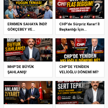
ERKMEN SAHAYA İNDİ!
CHP’de Sürpriz Karar! İl
GÖKÇEBEY VE
Başkanlığı İçin
ÇAYCUMA’DA
Beklenen Hamle Geldi
MHP’DE BÜYÜK
CHP’DE YENİDEN
ŞAHLANIŞ!
VELİOĞLU DÖNEMİ Mİ?