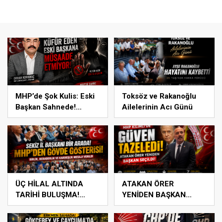
MHP’de Şok Kulis: Eski
Toksöz ve Rakanoğlu
Başkan Sahnede!
Ailelerinin Acı Günü
Korkmaz Yol Vermiyor
ÜÇ HİLAL ALTINDA
ATAKAN ÖRER
TARİHİ BULUŞMA!
YENİDEN BAŞKAN
SEKİZ İL BAŞKANI BİR
SEÇİLDİ
ARADA