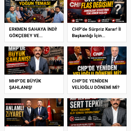
ERKMEN SAHAYA İNDİ!
CHP’de Sürpriz Karar! İl
GÖKÇEBEY VE
Başkanlığı İçin
ÇAYCUMA’DA
Beklenen Hamle Geldi
MHP’DE BÜYÜK
CHP’DE YENİDEN
ŞAHLANIŞ!
VELİOĞLU DÖNEMİ Mİ?