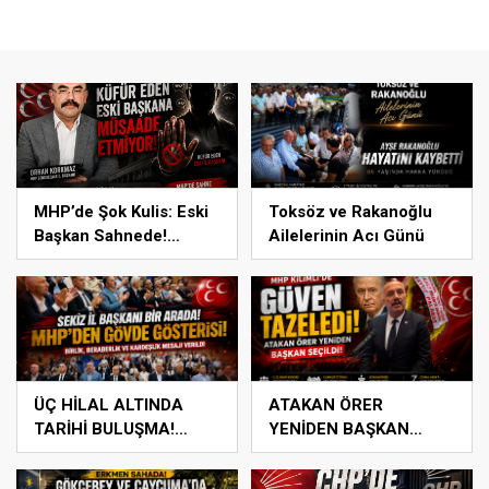
MHP’de Şok Kulis: Eski
Toksöz ve Rakanoğlu
Başkan Sahnede!
Ailelerinin Acı Günü
Korkmaz Yol Vermiyor
ÜÇ HİLAL ALTINDA
ATAKAN ÖRER
TARİHİ BULUŞMA!
YENİDEN BAŞKAN
SEKİZ İL BAŞKANI BİR
SEÇİLDİ
ARADA