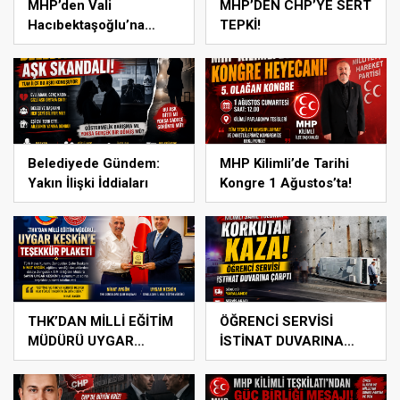
MHP’den Vali
MHP’DEN CHP’YE SERT
Hacıbektaşoğlu’na
TEPKİ!
Anlamlı Ziyaret
Belediyede Gündem:
MHP Kilimli’de Tarihi
Yakın İlişki İddiaları
Kongre 1 Ağustos’ta!
THK’DAN MİLLİ EĞİTİM
ÖĞRENCİ SERVİSİ
MÜDÜRÜ UYGAR
İSTİNAT DUVARINA
KESKİN’E ANLAMLI
ÇARPTI
PLAKET